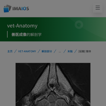
vet-Anatomy
兽医成像
的解剖学
主页
VET-ANATOMY
解剖部分
...
末脑
[延髓] 锥体