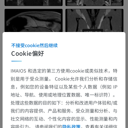
不接受cookie然后继续
Cookie偏好
IMAIOS 和选定的第三方使用cookie或类似技术，特
别是用于受众测量。 Cookie允许我们分析和存储信
解剖层次
息，例如您的设备特征以及某些个人数据（例如 IP
地址、导航、使用或地理位置数据、唯一标识符）。
处理这些数据的目的如下：分析和改进用户体验和/或
动物解剖学
我们的内容提供、产品和服务、受众测量和分析、与
神经系统
>
中枢神经系统
>
脑，脑髓
>
社交网络的互动、个性化内容的显示、性能测量和内
后脑，菱脑
>
末脑
>
[延髓] 锥体
容吸引力。 请参阅我们的
隐私政策
，查看有关详细信