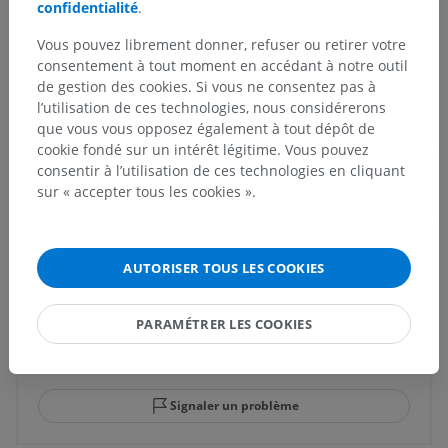
confidentialité
.
Structures sous-jacentes :
Il n'y a aucune structure
sous-jacente
Vous pouvez librement donner, refuser ou retirer votre
consentement à tout moment en accédant à notre outil
de gestion des cookies. Si vous ne consentez pas à
l’utilisation de ces technologies, nous considérerons
que vous vous opposez également à tout dépôt de
Anatomie comparée chez l’homme
cookie fondé sur un intérêt légitime. Vous pouvez
consentir à l’utilisation de ces technologies en cliquant
sur « accepter tous les cookies ».
Traductions
AUTORISER TOUS LES COOKIES
Vous avez vu une erreur ?
PARAMÉTRER LES COOKIES
N’hésitez pas à nous suggérer une correction, une
traduction, une amélioration de contenu.
Signaler un problème