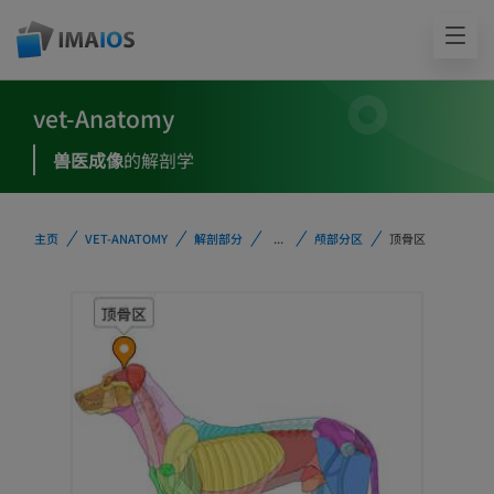
vet-Anatomy
兽医成像
的解剖学
主页
VET-ANATOMY
解剖部分
...
颅部分区
顶骨区