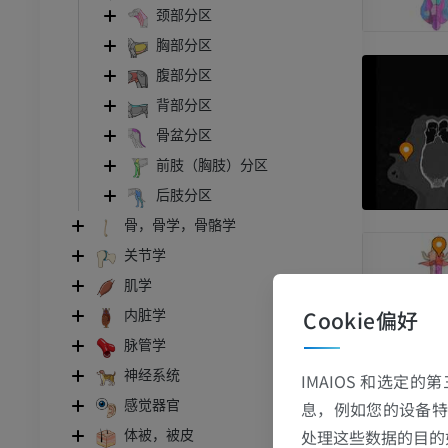
颈部分区
胸部分区
腹部分区
背部分区
骨盆分区
前肢（胸肢）分区
后肢分区
骨，骨学，骨骼学
关节学
肌学
Cookie偏好
内脏学
脉管学
神经系统
IMAIOS 和选定
息，例如您的设备特
感觉器官
处理这些数据的目的
体被，被皮