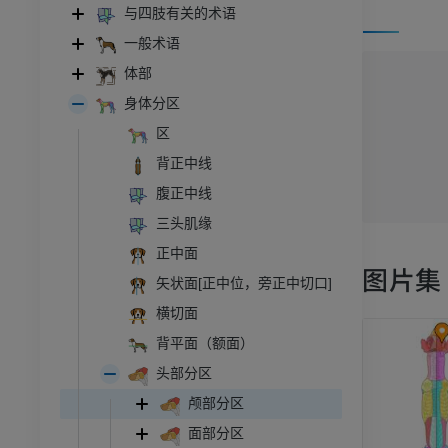
与四肢有关的术语
一般术语
体部
身体分区
区
背正中线
腹正中线
三头肌缘
正中面
图片集
矢状面[正中位，旁正中切口]
横切面
背平面（额面）
头部分区
颅部分区
面部分区