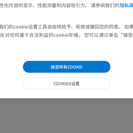
性化内容的显示、性能测量和内容吸引力。 请参阅我们的
隐私
马
老鼠
我们的cookie设置工具自由地给予、拒绝或撤回您的同意。 如
马 - 骨学
老鼠-全身
对任何基于合法利益的cookie存储。 您可以通过单击“接受所
插画
计算机体层摄
优质会员
免費
马-骨骼学
接受所有COOKIE
放射影像学
免費
COOKIES设置
马腕骨
计算机体层摄影
优质会员
马 - 肌肉学