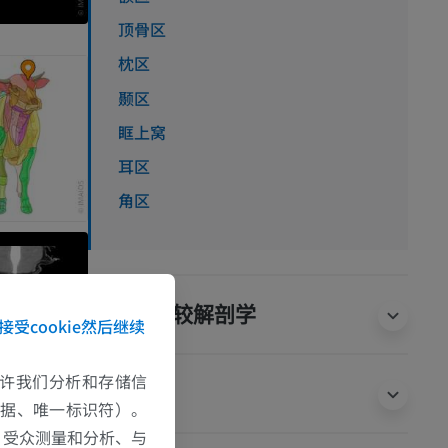
顶骨区
枕区
颞区
眶上窝
耳区
角区
人類的比较解剖学
接受cookie然后继续
e允许我们分析和存储信
翻译
数据、唯一标识符）。
、受众测量和分析、与