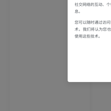
社交网络的互动、个
牛
息。
您可以随时通过访问
和颈
牛：一般解剖学
术，我们将认为您也反
体层摄影
插画
使用这些技术。
员
免費
胸部
牛 - 骨学
体层摄影
插画
员
优质会员
腹部 - 骨盆
体层摄影
员
学