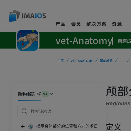
产品
会员
解决方案
资源
vet-Anatomy
兽医
主页
VET-ANATOMY
解剖部分
...
颅部
动物解剖学
VA
Regiones 
定义
指示身体部分的位置和方向的术语