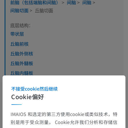
前脑（包括端脑和间脑）
>
间脑
>
间脑
>
间脑切面
>
丘脑切面
底层结构：
带状层
丘脑前核
丘脑外侧核
丘脑外髓板
丘脑内髓板
丘脑板内核
不接受cookie然后继续
丘脑背内侧核
Cookie偏好
丘脑室旁核
IMAIOS 和选定的第三方使用cookie或类似技术，特
查看更多
别是用于受众测量。 Cookie允许我们分析和存储信