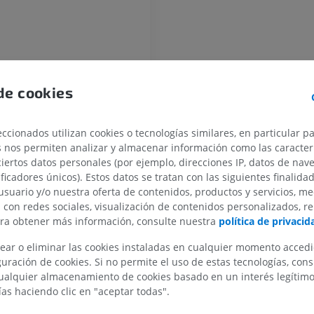
 ventrículo
de cookies
CABALLO
RATÓN
ccionados utilizan cookies o tecnologías similares, en particular p
s nos permiten analizar y almacenar información como las caracterí
ar
Caballo - Osteología
Ratón - Cuerpo
ciertos datos personales (por ejemplo, direcciones IP, datos de nav
Ilustraciones
TAC
ificadores únicos). Estos datos se tratan con las siguientes finalida
PREMIUM
GRATIS
usuario y/o nuestra oferta de contenidos, productos y servicios, me
Comisura gris
n con redes sociales, visualización de contenidos personalizados, r
ara obtener más información, consulte nuestra
política de privacid
Caballo - Osteología
io
Radiografía
ear o eliminar las cookies instaladas en cualquier momento acced
GRATIS
uración de cookies. Si no permite el uso de estas tecnologías, co
alquier almacenamiento de cookies basado en un interés legítimo.
Caballo - carpo
ías haciendo clic en "aceptar todas".
TAC