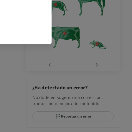
‹
›
¿Ha detectado un error?
No dude en sugerir una corrección,
traducción o mejora de contenido.
Reportar un error