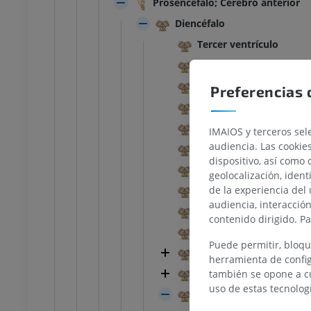
Prosencéfalo; Cerebro anterior
Diencéfalo
Tercer ventrículo
Tela coroidea del tercer
Organo subfornical
Preferencias 
Comisura caudal
BOVINO
Organo subcomisural
IMAIOS y terceros sele
audiencia. Las cookie
Foramen interventricul
Cabeza y Cuello
Bovino - Anatomía general
dispositivo, así como 
Surco hipotalámico
Ilustraciones
geolocalización, ident
UM
GRATIS
de la experiencia del 
Adhesio intertalámica; 
audiencia, interacció
Receso óptico
contenido dirigido. P
Tórax
Bovino - Osteología
Receso neurohipofisiar
Ilustraciones
Puede permitir, bloqu
Hipotálamo
UM
PREMIUM
herramienta de config
Subthalamus
también se opone a cu
Abdomen - Pelvis
uso de estas tecnolog
Talamencéfalo