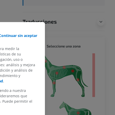
Traducciones
Continuar sin aceptar
PERRO 
Seleccione una zona
ara medir la
sticas de su
 entero
egación, uso o
des: análisis y mejora
dición y análisis de
endimiento y
ad
.
iendo a nuestra
nsideraremos que
 Puede permitir el