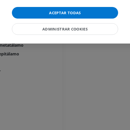
PREMIUM
ACEPTAR TODAS
Caballo – Miología
Ilustraciones
mencéfalo
ADMINISTRAR COOKIES
PREMIUM
 tálamo
Caballo - Dedo
 metatálamo
IRM
 epitálamo
PREMIUM
r
Caballo - Dígito y casco
Ilustraciones
PREMIUM
Caballo - Cabeza
TAC
PREMIUM
Caballo - Dientes