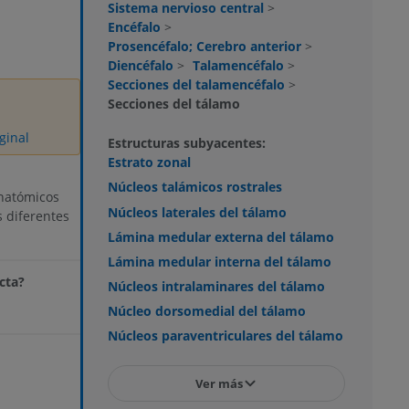
Sistema nervioso central
>
Encéfalo
>
Prosencéfalo; Cerebro anterior
>
Diencéfalo
>
Talamencéfalo
>
Secciones del talamencéfalo
>
Secciones del tálamo
ginal
Estructuras subyacentes:
Estrato zonal
Núcleos talámicos rostrales
natómicos
Núcleos laterales del tálamo
 diferentes
Lámina medular externa del tálamo
Lámina medular interna del tálamo
cta?
Núcleos intralaminares del tálamo
Núcleo dorsomedial del tálamo
Núcleos paraventriculares del tálamo
Ver más