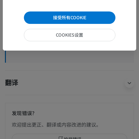
脉管学
>
静脉
>
髂外静脉
>
肉食动物
>
股静脉
>
接受所有COOKIE
股后远静脉
COOKIES设置
底层结构：
外侧[小]隐静脉
翻译
发现错误？
欢迎提出更正、翻译或内容改进的建议。
检举错误