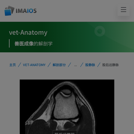
vet-Anatomy
兽医成像
的解剖学
主页
VET-ANATOMY
解剖部分
...
股静脉
股后远静脉