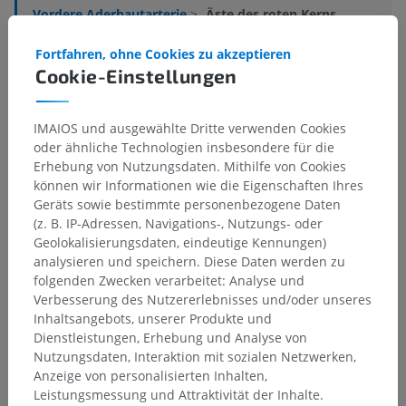
Vordere Aderhautarterie
>
Äste des roten Kerns
Darunterliegende Strukturen:
Für dieses anatomische
Fortfahren, ohne Cookies zu akzeptieren
Teil gibt es keine zugehörigen Strukturen
Cookie-Einstellungen
IMAIOS und ausgewählte Dritte verwenden Cookies
Anatomie des Menschen
oder ähnliche Technologien insbesondere für die
Erhebung von Nutzungsdaten. Mithilfe von Cookies
können wir Informationen wie die Eigenschaften Ihres
Geräts sowie bestimmte personenbezogene Daten
Übersetzungen
(z. B. IP-Adressen, Navigations-, Nutzungs- oder
Geolokalisierungsdaten, eindeutige Kennungen)
analysieren und speichern. Diese Daten werden zu
folgenden Zwecken verarbeitet: Analyse und
Verbesserung des Nutzererlebnisses und/oder unseres
Sie haben einen Fehler gefunden?
Inhaltsangebots, unserer Produkte und
Sie können gerne eine Berichtigung, Übersetzung oder
Dienstleistungen, Erhebung und Analyse von
inhaltliche Verbesserung vorschlagen.
Nutzungsdaten, Interaktion mit sozialen Netzwerken,
Anzeige von personalisierten Inhalten,
Ein Problem melden
Leistungsmessung und Attraktivität der Inhalte.