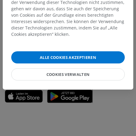
der Verwendung dieser Technologien nicht zustimmen,
gehen wir davon aus, dass Sie auch der Speicherung
von Cookies auf der Grundlage eines berechtigten
Interesses widersprechen. Sie können der Verwendung
Sie haben einen Fehler gefunden?
dieser Technologien zustimmen, indem Sie auf „Alle
Cookies akzeptieren“ klicken.
Sie können gerne eine Berichtigung, Übersetzung oder
inhaltliche Verbesserung vorschlagen.
Ein Problem melden
ALLE COOKIES AKZEPTIEREN
COOKIES VERWALTEN
HOLE SIE SICH DIE APP