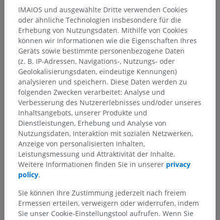
IMAIOS und ausgewählte Dritte verwenden Cookies
oder ähnliche Technologien insbesondere für die
Erhebung von Nutzungsdaten. Mithilfe von Cookies
können wir Informationen wie die Eigenschaften Ihres
Anatomische Hierarchie
Geräts sowie bestimmte personenbezogene Daten
(z. B. IP-Adressen, Navigations-, Nutzungs- oder
Geolokalisierungsdaten, eindeutige Kennungen)
Anatomie des Menschen 2
analysieren und speichern. Diese Daten werden zu
folgenden Zwecken verarbeitet: Analyse und
Allgemeine Anatomie
>
Bewegungen
>
Verbesserung des Nutzererlebnisses und/oder unseres
Außenrotation
Inhaltsangebots, unserer Produkte und
Dienstleistungen, Erhebung und Analyse von
Darunterliegende Strukturen:
Für dieses anatomische
Nutzungsdaten, Interaktion mit sozialen Netzwerken,
Teil gibt es keine zugehörigen Strukturen
Anzeige von personalisierten Inhalten,
Leistungsmessung und Attraktivität der Inhalte.
Weitere Informationen finden Sie in unserer
privacy
Anatomie des Menschen 1
policy
.
Sie können Ihre Zustimmung jederzeit nach freiem
Ermessen erteilen, verweigern oder widerrufen, indem
Sie unser Cookie-Einstellungstool aufrufen. Wenn Sie
Übersetzungen