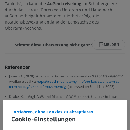
Tabletts), so kann die
Außenkreiselung
im Schultergelenk
durch das Herausführen von Unterarm und Hand nach
außen herbeigeführt werden. Hierbei erfolgt die
Rotationsbewegung entlang der Längsachse des
Oberarmknochens.
Stimmt diese Übersetzung nicht ganz?
MELDEN
Referenzen
Jones, O. (2020). Anatomical terms of movement in
‘TeachMeAnatomy’
.
Available at URL:
https://teachmeanatomy.info/the-basics/anatomical-
terminology/terms-of-movement/
[accessed on Feb 11th, 2023]
Drake, R.L., Vogl, A.W. and Mitchell, A.W.M. (2009). ‘Chapter 6: Lower
Limb’ in
Gray’s anatomy for Students.
(2nd ed.) Philadelphia PA 19103-
2899: Elsevier, pp. 513-516.
Fortfahren, ohne Cookies zu akzeptieren
Drake, R.L., Vogl, A.W. and Mitchell, A.W.M. (2009). ‘Chapter 7: Upper
Cookie-Einstellungen
Limb’ in
Gray’s anatomy for Students.
(2nd ed.) Philadelphia PA 19103-
2899: Elsevier, pp. 651-653.