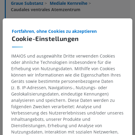
Graue Substanz
>
Mediale Kernreihe
>
Caudales ventrales Atemzentrum
Darunterliegende Strukturen:
Exspiratorisches Zentrum der Medulla oblongata
Fortfahren, ohne Cookies zu akzeptieren
Zentrum zur Erzeugung der Atembewegungen
Cookie-Einstellungen
Rostrales ventrolaterales vasomotorisches Zentrum
der Medulla oblongata
IMAIOS und ausgewählte Dritte verwenden Cookies
Caudales ventrolaterales vasomotorisches Zentrum
oder ähnliche Technologien insbesondere für die
der Medulla oblongata
Erhebung von Nutzungsdaten. Mithilfe von Cookies
können wir Informationen wie die Eigenschaften Ihres
Geräts sowie bestimmte personenbezogene Daten
(z. B. IP-Adressen, Navigations-, Nutzungs- oder
Geolokalisierungsdaten, eindeutige Kennungen)
Übersetzungen
analysieren und speichern. Diese Daten werden zu
folgenden Zwecken verarbeitet: Analyse und
Verbesserung des Nutzererlebnisses und/oder unseres
Inhaltsangebots, unserer Produkte und
Dienstleistungen, Erhebung und Analyse von
Sie haben einen Fehler gefunden?
Nutzungsdaten, Interaktion mit sozialen Netzwerken,