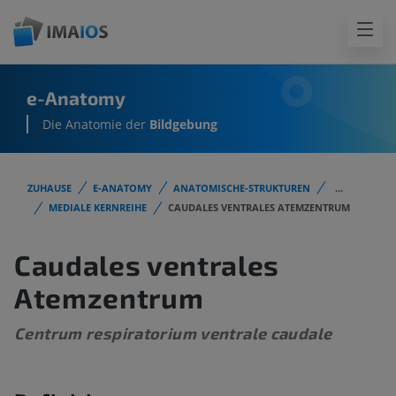
e-Anatomy
Die Anatomie der
Bildgebung
ZUHAUSE
E-ANATOMY
ANATOMISCHE-STRUKTUREN
...
MEDIALE KERNREIHE
CAUDALES VENTRALES ATEMZENTRUM
Caudales ventrales
Atemzentrum
Centrum respiratorium ventrale caudale