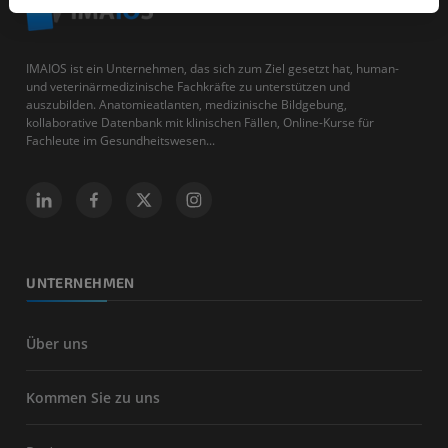
IMAIOS ist ein Unternehmen, das sich zum Ziel gesetzt hat, human-
und veterinärmedizinische Fachkräfte zu unterstützen und
auszubilden. Anatomieatlanten, medizinische Bildgebung,
kollaborative Datenbank mit klinischen Fällen, Online-Kurse für
Fachleute im Gesundheitswesen...
UNTERNEHMEN
Über uns
Kommen Sie zu uns