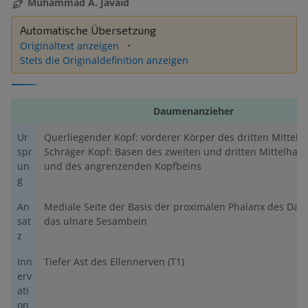
Muhammad A. Javaid
Automatische Übersetzung
Originaltext anzeigen
Stets die Originaldefinition anzeigen
Daumenanzieher
Ur
Querliegender Kopf: vorderer Körper des dritten Mittel
spr
Schräger Kopf: Basen des zweiten und dritten Mittelha
un
und des angrenzenden Kopfbeins
g
An
Mediale Seite der Basis der proximalen Phalanx des Da
sat
das ulnare Sesambein
z
Inn
Tiefer Ast des Ellennerven (T1)
erv
ati
on