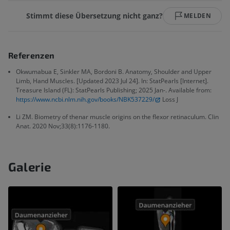
Stimmt diese Übersetzung nicht ganz?
MELDEN
Referenzen
Okwumabua E, Sinkler MA, Bordoni B. Anatomy, Shoulder and Upper
Limb, Hand Muscles. [Updated 2023 Jul 24]. In: StatPearls [Internet].
Treasure Island (FL): StatPearls Publishing; 2025 Jan-. Available from:
https://www.ncbi.nlm.nih.gov/books/NBK537229/
Loss J
Li ZM. Biometry of thenar muscle origins on the flexor retinaculum. Clin
Anat. 2020 Nov;33(8):1176-1180.
Galerie