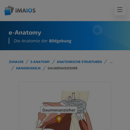
e-Anatomy
Die Anatomie der
Bildgebung
ZUHAUSE
E-ANATOMY
ANATOMISCHE-STRUKTUREN
...
HANDMUSKELN
DAUMENANZIEHER