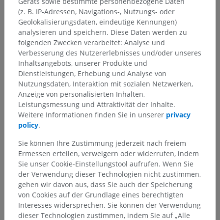
Geräts sowie bestimmte personenbezogene Daten
(z. B. IP-Adressen, Navigations-, Nutzungs- oder
Geolokalisierungsdaten, eindeutige Kennungen)
analysieren und speichern. Diese Daten werden zu
folgenden Zwecken verarbeitet: Analyse und
Verbesserung des Nutzererlebnisses und/oder unseres
Inhaltsangebots, unserer Produkte und
Dienstleistungen, Erhebung und Analyse von
Nutzungsdaten, Interaktion mit sozialen Netzwerken,
Anzeige von personalisierten Inhalten,
Leistungsmessung und Attraktivität der Inhalte.
Weitere Informationen finden Sie in unserer
privacy
policy
.
Anatomische Hierarchie
Sie können Ihre Zustimmung jederzeit nach freiem
Ermessen erteilen, verweigern oder widerrufen, indem
Anatomie des Menschen 1
Sie unser Cookie-Einstellungstool aufrufen. Wenn Sie
der Verwendung dieser Technologien nicht zustimmen,
Systematische Anatomie
>
Nervensystem
>
gehen wir davon aus, dass Sie auch der Speicherung
Zentraler Abschnitt; Zentralnervensystem
>
Gehirn
>
von Cookies auf der Grundlage eines berechtigten
Rautenhirn
>
Interesses widersprechen. Sie können der Verwendung
Verlängertes Rückenmark; Nachhirn; Bulbärhirn
>
dieser Technologien zustimmen, indem Sie auf „Alle