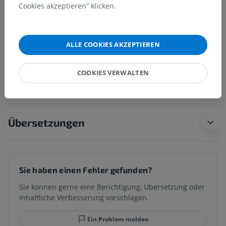
Grazile Bündel
Cookies akzeptieren“ klicken.
Darunterliegende Strukturen:
Für dieses anatomische
Teil gibt es keine zugehörigen Strukturen
ALLE COOKIES AKZEPTIEREN
COOKIES VERWALTEN
Vergleichende Anatomie bei Tieren
Übersetzungen
Sie haben einen Fehler gefunden?
Sie können gerne eine Berichtigung, Übersetzung oder
inhaltliche Verbesserung vorschlagen.
Ein Problem melden