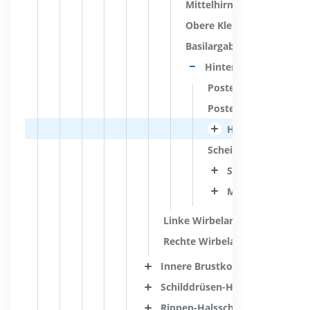
Mittelhirnäste der Basilar
Obere Kleinhirnschlagade
Basilargabel
Hintere Hirnarterie
Posteromediale Zentr
Posterolaterale Zentr
Hintere Adergefle
Scheitel-Hinterhaupts
Seitliche Hinterh
Mittlere Hinterha
Linke Wirbelarterie
Rechte Wirbelarterie
Innere Brustkorbarterie
Schilddrüsen-Halsschlagader-
Rippen-Halsschlagader-Stamm