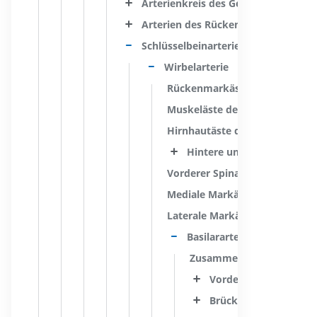
Arterienkreis des Gehirns
Arterien des Rückenmarks
Schlüsselbeinarterie
Wirbelarterie
Rückenmarkäste der Wirbelart
Muskeläste der Wirbelarterie
Hirnhautäste der Wirbelarteri
Hintere untere Kleinhirnar
Vorderer Spinalast der Wirbela
Mediale Markäste der Wirbelar
Laterale Markäste der Wirbelar
Basilararterie
Zusammenfluss der Wirbe
Vordere untere Kleinh
Brückenäste der Basil