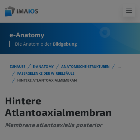
e-Anatomy
Die Anatomie der
Bildgebung
ZUHAUSE
E-ANATOMY
ANATOMISCHE-STRUKTUREN
...
FASERGELENKE DER WIRBELSÄULE
HINTERE ATLANTOAXIALMEMBRAN
Hintere
Atlantoaxialmembran
Membrana atlantoaxialis posterior