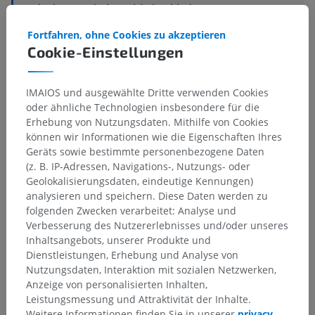
Gelenke
>
Zwischenwirbelverbindungen
>
Fasergelenke der Wirbelsäule
>
Fortfahren, ohne Cookies zu akzeptieren
Hintere Atlantoaxialmembran
Cookie-Einstellungen
Darunterliegende Strukturen:
Für dieses anatomische
Teil gibt es keine zugehörigen Strukturen
IMAIOS und ausgewählte Dritte verwenden Cookies
oder ähnliche Technologien insbesondere für die
Erhebung von Nutzungsdaten. Mithilfe von Cookies
können wir Informationen wie die Eigenschaften Ihres
Geräts sowie bestimmte personenbezogene Daten
Übersetzungen
(z. B. IP-Adressen, Navigations-, Nutzungs- oder
Geolokalisierungsdaten, eindeutige Kennungen)
analysieren und speichern. Diese Daten werden zu
folgenden Zwecken verarbeitet: Analyse und
Sie haben einen Fehler gefunden?
Verbesserung des Nutzererlebnisses und/oder unseres
Inhaltsangebots, unserer Produkte und
Sie können gerne eine Berichtigung, Übersetzung oder
Dienstleistungen, Erhebung und Analyse von
inhaltliche Verbesserung vorschlagen.
Nutzungsdaten, Interaktion mit sozialen Netzwerken,
Anzeige von personalisierten Inhalten,
Ein Problem melden
Leistungsmessung und Attraktivität der Inhalte.
Weitere Informationen finden Sie in unserer
privacy