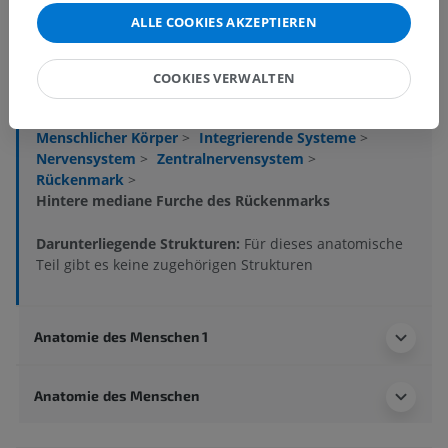
ALLE COOKIES AKZEPTIEREN
Anatomische Hierarchie
COOKIES VERWALTEN
Anatomie des Menschen 2
Menschlicher Körper
>
Integrierende Systeme
>
Nervensystem
>
Zentralnervensystem
>
Rückenmark
>
Hintere mediane Furche des Rückenmarks
Darunterliegende Strukturen:
Für dieses anatomische
Teil gibt es keine zugehörigen Strukturen
Anatomie des Menschen 1
Anatomie des Menschen