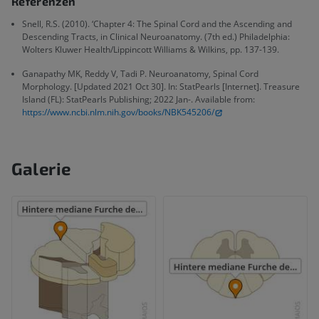
Referenzen
Snell, R.S. (2010). ‘Chapter 4: The Spinal Cord and the Ascending and
Descending Tracts, in Clinical Neuroanatomy. (7th ed.) Philadelphia:
Wolters Kluwer Health/Lippincott Williams & Wilkins, pp. 137-139.
Ganapathy MK, Reddy V, Tadi P. Neuroanatomy, Spinal Cord
Morphology. [Updated 2021 Oct 30]. In: StatPearls [Internet]. Treasure
Island (FL): StatPearls Publishing; 2022 Jan-. Available from:
https://www.ncbi.nlm.nih.gov/books/NBK545206/
Galerie