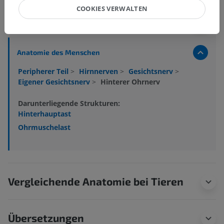
COOKIES VERWALTEN
Anatomie des Menschen 1
Anatomie des Menschen
Peripherer Teil
>
Hirnnerven
>
Gesichtsnerv
>
Eigener Gesichtsnerv
>
Hinterer Ohrnerv
Darunterliegende Strukturen:
Hinterhauptast
Ohrmuschelast
Vergleichende Anatomie bei Tieren
Übersetzungen