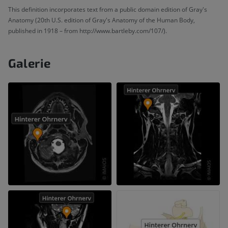
This definition incorporates text from a public domain edition of Gray's
Anatomy (20th U.S. edition of Gray's Anatomy of the Human Body,
published in 1918 – from http://www.bartleby.com/107/).
Galerie