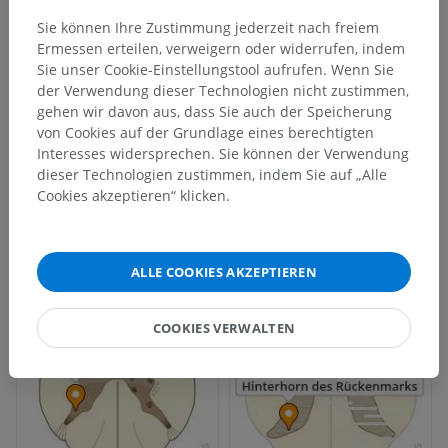
https://nba.uth.tmc.edu/neuroscience/m/s2/chapter03.html
Sie können Ihre Zustimmung jederzeit nach freiem
Brown, A.G. (1982). Review article the dorsal horn of the spinal cord.
Ermessen erteilen, verweigern oder widerrufen, indem
Quarterly Journal of Experimental Physiology: Translation and
Sie unser Cookie-Einstellungstool aufrufen. Wenn Sie
Integration
, 67(2), pp.193-212.
der Verwendung dieser Technologien nicht zustimmen,
https://doi.org/10.1113/expphysiol.1982.sp002630
gehen wir davon aus, dass Sie auch der Speicherung
Ganapathy, M.K., Reddy, V. and Tadi, P. Neuroanatomy, Spinal Cord
von Cookies auf der Grundlage eines berechtigten
Morphology. [Updated 2021 Oct 30].
In: StatPearls [Internet].
Treasure
Interesses widersprechen. Sie können der Verwendung
Island (FL): StatPearls Publishing; 2022 Jan-. Available from:
dieser Technologien zustimmen, indem Sie auf „Alle
https://www.ncbi.nlm.nih.gov/books/NBK545206/
Cookies akzeptieren“ klicken.
Galerie
ALLE COOKIES AKZEPTIEREN
COOKIES VERWALTEN