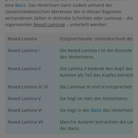
eine
Basis
. Das Hinterhorn kann zudem anhand der
zytoarchitektonischen Merkmale der in diesen Regionen
vorhandenen Zellen in distinkte Schichten oder Laminae – die
sogenannten
Rexed-Laminae
– unterteilt werden:
Rexed-Lamina
Entsprechender Unterabschnitt des
H
Rexed-Lamina I
Die Rexed-Lamina I ist die dünnste a
des Hinterhorns.
Rexed-Lamina II
Die Lamina II bedeckt den Kopf des 
Autoren als Teil des Kopfes betrachtet
Rexed-Lamina III, IV
Die Laminae III und IV entsprechen 
Rexed-Lamina V
Sie liegt im Hals des Hinterhorns.
Rexed-Lamina VI
Sie liegt in der
Basis
des Hinterhorns.
Rexed-Lamina VII
Manche Autoren betrachten die Lamina 
der Basis.