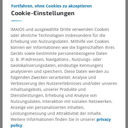
Fortfahren, ohne Cookies zu akzeptieren
Nucleus visceralis
Rexed-Lamina VII.
Cookie-Einstellungen
afferens
Hinweis
: Jede Art sensorischer Information wird letztlich im
IMAIOS und ausgewählte Dritte verwenden Cookies
Thalamus verschaltet, bevor sie den primären sensorischen
oder ähnliche Technologien insbesondere für die
Kortex erreicht.
Erhebung von Nutzungsdaten. Mithilfe von Cookies
können wir Informationen wie die Eigenschaften Ihres
Geräts sowie bestimmte personenbezogene Daten
Stimmt diese Übersetzung nicht ganz?
MELDEN
(z. B. IP-Adressen, Navigations-, Nutzungs- oder
Geolokalisierungsdaten, eindeutige Kennungen)
analysieren und speichern. Diese Daten werden zu
folgenden Zwecken verarbeitet: Analyse und
Referenzen
Verbesserung des Nutzererlebnisses und/oder unseres
Snell, R.S. (2010). ‘Chapter 4: The Spinal Cord and the Ascending and
Inhaltsangebots, unserer Produkte und
Descending Tracts’, in
Clinical Neuroanatomy
. (7th ed.) Philadelphia:
Dienstleistungen, Erhebung und Analyse von
Wolters Kluwer Health/Lippincott Williams & Wilkins, pp. 137-142.
Nutzungsdaten, Interaktion mit sozialen Netzwerken,
Anzeige von personalisierten Inhalten,
Byrne, J.H. and Dafny, N. ‘Chapter 2: Anatomy of the Spinal Cord.
Leistungsmessung und Attraktivität der Inhalte.
[Content reviewed and revised 07 Oct 2020].
In Neuroanatomy Online,
an open-access electronic laboratory for the neurosciences. McGovern
Weitere Informationen finden Sie in unserer
privacy
Medical School at UTHealth
; Accessed 2022 Oct 22. Available from:
policy
.