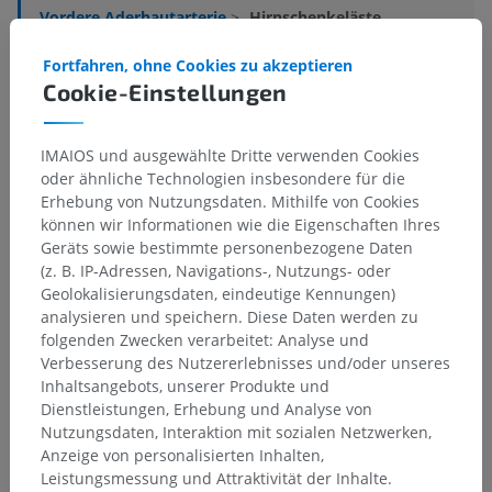
Vordere Aderhautarterie
>
Hirnschenkeläste
Darunterliegende Strukturen:
Für dieses anatomische
Fortfahren, ohne Cookies zu akzeptieren
Teil gibt es keine zugehörigen Strukturen
Cookie-Einstellungen
IMAIOS und ausgewählte Dritte verwenden Cookies
Anatomie des Menschen
oder ähnliche Technologien insbesondere für die
Erhebung von Nutzungsdaten. Mithilfe von Cookies
können wir Informationen wie die Eigenschaften Ihres
Geräts sowie bestimmte personenbezogene Daten
Übersetzungen
(z. B. IP-Adressen, Navigations-, Nutzungs- oder
Geolokalisierungsdaten, eindeutige Kennungen)
analysieren und speichern. Diese Daten werden zu
folgenden Zwecken verarbeitet: Analyse und
Verbesserung des Nutzererlebnisses und/oder unseres
Sie haben einen Fehler gefunden?
Inhaltsangebots, unserer Produkte und
Sie können gerne eine Berichtigung, Übersetzung oder
Dienstleistungen, Erhebung und Analyse von
inhaltliche Verbesserung vorschlagen.
Nutzungsdaten, Interaktion mit sozialen Netzwerken,
Anzeige von personalisierten Inhalten,
Ein Problem melden
Leistungsmessung und Attraktivität der Inhalte.