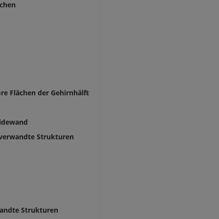
rchen
ore Flächen der Gehirnhälfte
eidewand
verwandte Strukturen
andte Strukturen