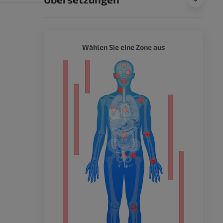
GANZER
Wählen Sie eine Zone aus
ität
hme der
mität
en Extremität