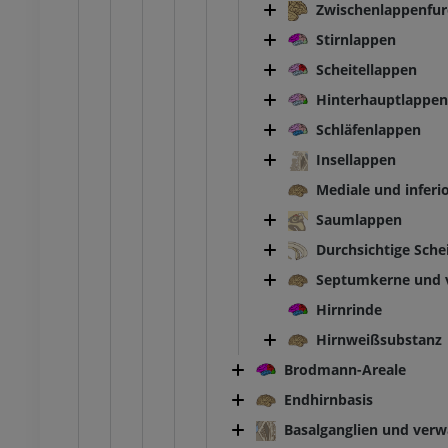
Zwischenlappenfu
Stirnlappen
Scheitellappen
Hinterhauptlappen
Schläfenlappen
Insellappen
Mediale und inferi
Saumlappen
Durchsichtige Sch
Septumkerne und 
Hirnrinde
Hirnweißsubstanz
Brodmann-Areale
Endhirnbasis
Basalganglien und verw