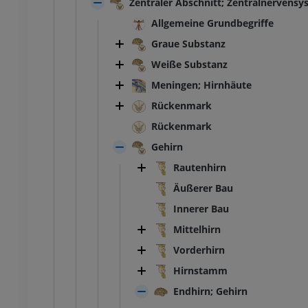
Zentraler Abschnitt; Zentralnervens
Allgemeine Grundbegriffe
Graue Substanz
SPRUNGGELENK-FUSS
Weiße Substanz
Meningen; Hirnhäute
MRT
Fußwurzel-MRT
Rückenmark
MRT
Rückenmark
UM
PREMIUM
Gehirn
ografie des
MRT Vorfuß
Rautenhirn
lenks
MRT
Äußerer Bau
throgramm
PREMIUM
UM
Innerer Bau
MRT der unteren Extremität
Mittelhirn
r unteren Extremität
MRT
Vorderhirn
PREMIUM
UM
Hirnstamm
Endhirn; Gehirn
Röntgenaufnahme der
naufnahme der
unteren Extremität