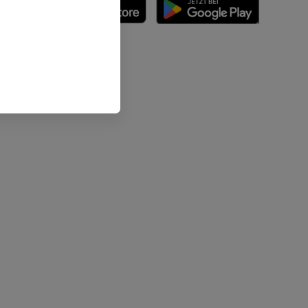
n
nd -knochen
der unteren