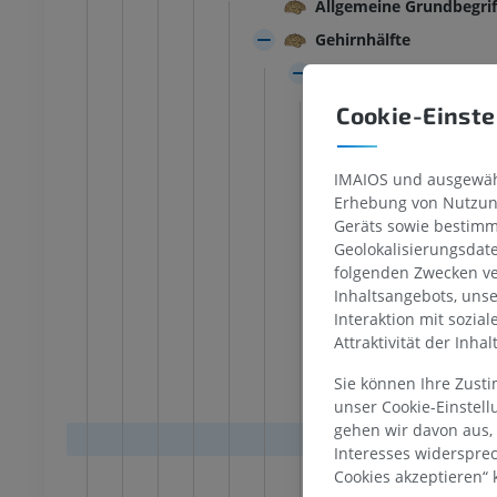
Allgemeine Grundbegrif
n Extremität
Röntgenbilder
nbilder
Gehirnhälfte
KOSTENLOS
NLOS
Hirnmantel
Untere Extremität
Alter Anteil
Cookie-Einste
 Extremität
Abbildungen
Ältester Anteil
ungen
PREMIUM
UM
Neuhirnrinde
IMAIOS und ausgewähl
Erhebung von Nutzung
Fußwurzel- und Fuß-CT
Heterotypisch
CT
Geräts sowie bestimm
Übergangszon
Geolokalisierungsdat
PREMIUM
Sechssichtigen
folgenden Zwecken ve
Inhaltsangebots, uns
Hirnrinde
Interaktion mit sozia
Molek
Attraktivität der Inha
Äußer
Sie können Ihre Zust
Äußer
unser Cookie-Einstel
gehen wir davon aus,
Inner
Interesses widerspre
Inner
Cookies akzeptieren“ k