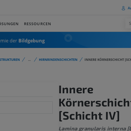
A
ÖSUNGEN
RESSOURCEN
omie der
Bildgebung
STRUKTUREN
...
HIRNRINDENSCHICHTEN
INNERE KÖRNERSCHICHT [SCH
Innere
Körnerschich
[Schicht IV]
Lamina granularis interna [