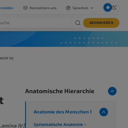
nmelden
Kontaktiere uns
Sprachen
ABONNIEREN
ICHT IV]
Anatomische Hierarchie
t
Anatomie des Menschen 1
Systematische Anatomie
>
Lamina IV]