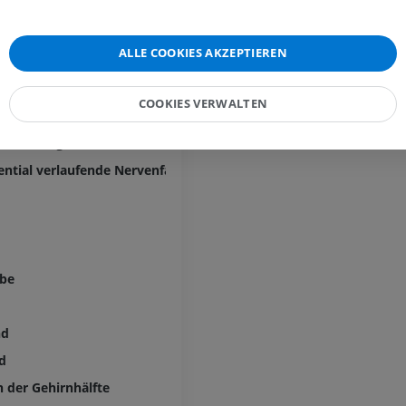
PREMIUM
forme Schicht [Schicht VI]
Visible Human Project
ntialfasergeflecht in Schicht I
Fotografie
CTA der untere
ALLE COOKIES AKZEPTIEREN
radiäres Flechtwerk der Schicht II
Extremitäten
PREMIUM
CT
er Baillarger-Streifen der Schicht IV
COOKIES VERWALTEN
PREMIUM
italstreifen
er Baillarger-Streifen der Schicht V
Beinarterien u
CT
ential verlaufende Nervenfasern
KOSTENLOS
Arteriografie 
Extremität
Angiographie
ube
KOSTENLOS
nd
nd
n der Gehirnhälfte