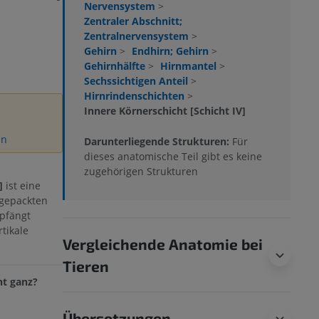
Nervensystem
>
Zentraler Abschnitt;
Zentralnervensystem
>
Gehirn
>
Endhirn; Gehirn
>
Gehirnhälfte
>
Hirnmantel
>
Sechssichtigen Anteil
>
Hirnrindenschichten
>
Innere Körnerschicht [Schicht IV]
en
Darunterliegende Strukturen:
Für
dieses anatomische Teil gibt es keine
zugehörigen Strukturen
]
ist eine
 gepackten
mpfängt
tikale
Vergleichende Anatomie bei
Tieren
ht ganz?
Übersetzungen