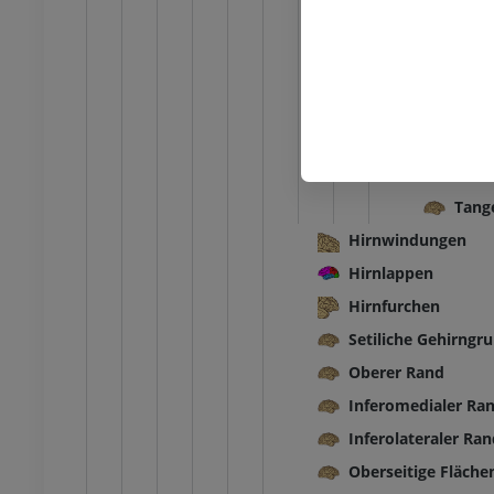
Multi
Tange
Super
Äußer
Okzip
Inner
Tang
Hirnwindungen
Hirnlappen
Hirnfurchen
Setiliche Gehirngr
Oberer Rand
Inferomedialer Ra
Inferolateraler Ra
Oberseitige Fläche