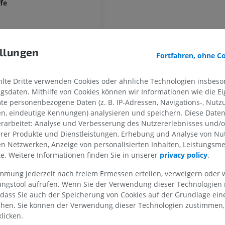
fe
MRT
PREMIUM
PREMIUM
MRT der Hand
MRT
Knie-MRT
llungen
MRT
Fortfahren, ohne C
PREMIUM
PREMIUM
te Dritte verwenden Cookies oder ähnliche Technologien insbeson
Röntgenaufnahme der
sdaten. Mithilfe von Cookies können wir Informationen wie die Ei
oberen Extremität
CT-Arthografie
e Rinde
Röntgenbilder
Kniegelenks
te personenbezogene Daten (z. B. IP-Adressen, Navigations-, Nutz
e der Rinde
CT-Arthrogra
en, eindeutige Kennungen) analysieren und speichern. Diese Date
PREMIUM
 Anteil
rarbeitet: Analyse und Verbesserung des Nutzererlebnisses und/
PREMIUM
erer Produkte und Dienstleistungen, Erhebung und Analyse von Nu
nschichten
Obere Extremität
len Netzwerken, Anzeige von personalisierten Inhalten, Leistungs
Abbildungen
MRT des Sprun
ularschicht [Schicht I]
lte. Weitere Informationen finden Sie in unserer
privacy policy
.
des Rückfußes
PREMIUM
MRT
e Körnerschicht [Schicht II]
immung jederzeit nach freiem Ermessen erteilen, verweigern oder 
PREMIUM
e Pyramidenschicht [Schicht III]
lungstool aufrufen. Wenn Sie der Verwendung dieser Technologien
Arteriografie der oberen
 dass Sie auch der Speicherung von Cookies auf der Grundlage ein
Extremität
e Körnerschicht [Schicht IV]
chen. Sie können der Verwendung dieser Technologien zustimmen, 
Angiographie
MRT Vorfuß
e Pyramidenschicht [Schicht V]
MRT
licken.
KOSTENLOS