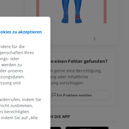
ookies zu akzeptieren
‹
›
dere für die
genschaften Ihres
 des
ungs- oder
Sie haben einen Fehler gefunden?
mm
n werden zu
Sie können gerne eine Berichtigung,
oder unseres
Übersetzung oder inhaltliche
tzungsdaten,
Verbesserung vorschlagen.
messung und
ggelenks und
Ein Problem melden
widerrufen, indem Sie
 nicht zustimmen,
es berechtigten
HOLE SIE SICH DIE APP
indem Sie auf „Alle