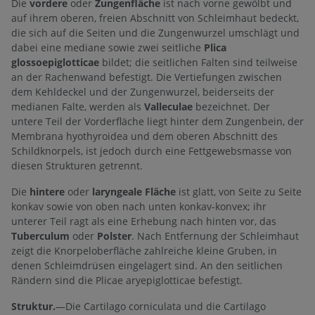
Die
vordere
oder
Zungenfläche
ist nach vorne gewölbt und
auf ihrem oberen, freien Abschnitt von Schleimhaut bedeckt,
die sich auf die Seiten und die Zungenwurzel umschlägt und
dabei eine mediane sowie zwei seitliche
Plica
glossoepiglotticae
bildet; die seitlichen Falten sind teilweise
an der Rachenwand befestigt. Die Vertiefungen zwischen
dem Kehldeckel und der Zungenwurzel, beiderseits der
medianen Falte, werden als
Valleculae
bezeichnet. Der
untere Teil der Vorderfläche liegt hinter dem Zungenbein, der
Membrana hyothyroidea und dem oberen Abschnitt des
Schildknorpels, ist jedoch durch eine Fettgewebsmasse von
diesen Strukturen getrennt.
Die
hintere
oder
laryngeale Fläche
ist glatt, von Seite zu Seite
konkav sowie von oben nach unten konkav-konvex; ihr
unterer Teil ragt als eine Erhebung nach hinten vor, das
Tuberculum
oder
Polster
. Nach Entfernung der Schleimhaut
zeigt die Knorpeloberfläche zahlreiche kleine Gruben, in
denen Schleimdrüsen eingelagert sind. An den seitlichen
Rändern sind die Plicae aryepiglotticae befestigt.
Struktur.
—Die Cartilago corniculata und die Cartilago