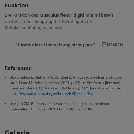
Funktion
Die Funktion des
Musculus flexor digiti minimi brevis
besteht in der Beugung des Kleinfingers im
Metakarpophalangealgelenk.
Stimmt diese Übersetzung nicht ganz?
MELDEN
Referenzen
Okwumabua E, Sinkler MA, Bordoni B. Anatomy, Shoulder and Upper
Limb, Hand Muscles. [Updated 2023 Jul 24]. In: StatPearls [Internet].
Treasure Island (FL): StatPearls Publishing; 2025 Jan-. Available from:
https://www.ncbi.nlm.nih.gov/books/NBK537229/
Loss J, Li ZM. Biometry of thenar muscle origins on the flexor
retinaculum. Clin Anat. 2020 Nov;33(8):1176-1180.
Galerie