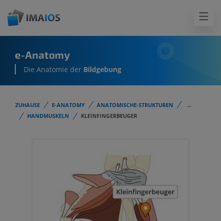
e-Anatomy
Die Anatomie der
Bildgebung
ZUHAUSE
E-ANATOMY
ANATOMISCHE-STRUKTUREN
...
HANDMUSKELN
KLEINFINGERBEUGER