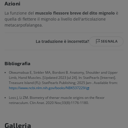
Azioni
La funzione del
muscolo flessore breve del dito mignolo
è
quella di flettere il mignolo a livello dell'articolazione
metacarpofalangea.
La traduzione è incorretta?
SEGNALA
Bibliografia
Okwumabua E, Sinkler MA, Bordoni B. Anatomy, Shoulder and Upper
Limb, Hand Muscles. [Updated 2023 Jul 24]. In: StatPearls [Internet].
Treasure Island (FL): StatPearls Publishing; 2025 Jan-. Available from:
https://www.ncbi.nlm.nih.gov/books/NBK537229/
Loss J, Li ZM. Biometry of thenar muscle origins on the flexor
retinaculum. Clin Anat. 2020 Nov;33(8):1176-1180.
Galleria