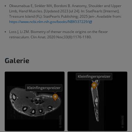
Okwumabua E, Sinkler MA, Bordoni B. Anatomy, Shoulder and Upper
Limb, Hand Muscles. [Updated 2023 Jul 24]. In: StatPearls [Internet].
Treasure Island (FL): StatPearls Publishing; 2025 Jan-. Available from:
https://www.ncbi.nlm.nih.gov/books/NBK537229/
Loss J, Li ZM. Biometry of thenar muscle origins on the flexor
retinaculum. Clin Anat. 2020 Nov;33(8):1176-1180.
Galerie