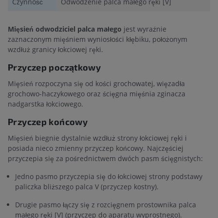
Czynność
Odwodzenie palca małego ręki [V]
Mięsień odwodziciel palca małego
jest wyraźnie
zaznaczonym mięśniem wyniosłości kłębiku, położonym
wzdłuż granicy łokciowej ręki.
Przyczep początkowy
Mięsień rozpoczyna się od kości grochowatej, więzadła
grochowo-haczykowego oraz ścięgna mięśnia zginacza
nadgarstka łokciowego.
Przyczep końcowy
Mięsień biegnie dystalnie wzdłuż strony łokciowej ręki i
posiada nieco zmienny przyczep końcowy. Najczęściej
przyczepia się za pośrednictwem dwóch pasm ścięgnistych:
Jedno pasmo przyczepia się do łokciowej strony podstawy
paliczka bliższego palca V (przyczep kostny).
Drugie pasmo łączy się z rozcięgnem prostownika palca
małego ręki [V] (przyczep do aparatu wyprostnego).