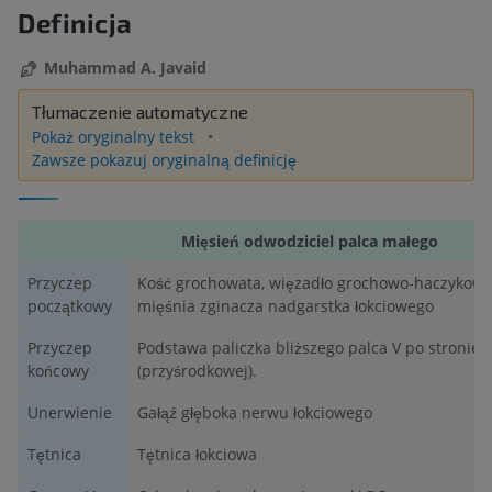
Definicja
Muhammad A. Javaid
Tłumaczenie automatyczne
Pokaż oryginalny tekst
Zawsze pokazuj oryginalną definicję
Mięsień odwodziciel palca małego
Przyczep
Kość grochowata, więzadło grochowo-haczykowe
początkowy
mięśnia zginacza nadgarstka łokciowego
Przyczep
Podstawa paliczka bliższego palca V po stronie ł
końcowy
(przyśrodkowej).
Unerwienie
Gałąź głęboka nerwu łokciowego
Tętnica
Tętnica łokciowa