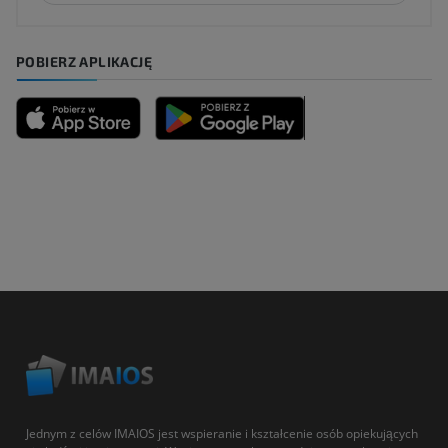
POBIERZ APLIKACJĘ
Jednym z celów IMAIOS jest wspieranie i kształcenie osób opiekujących