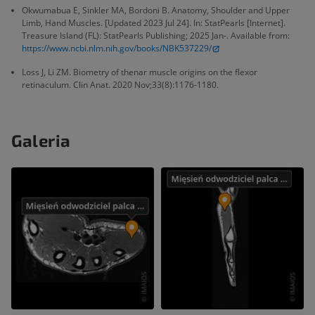
Okwumabua E, Sinkler MA, Bordoni B. Anatomy, Shoulder and Upper
Limb, Hand Muscles. [Updated 2023 Jul 24]. In: StatPearls [Internet].
Treasure Island (FL): StatPearls Publishing; 2025 Jan-. Available from:
https://www.ncbi.nlm.nih.gov/books/NBK537229/
Loss J, Li ZM. Biometry of thenar muscle origins on the flexor
retinaculum. Clin Anat. 2020 Nov;33(8):1176-1180.
Galeria