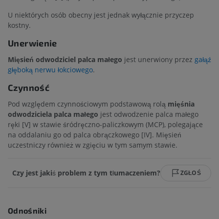
U niektórych osób obecny jest jednak wyłącznie przyczep
kostny.
Unerwienie
Mięsień odwodziciel palca małego
jest unerwiony przez
gałąź
głęboką nerwu łokciowego
.
Czynność
Pod względem czynnościowym podstawową rolą
mięśnia
odwodziciela palca małego
jest odwodzenie palca małego
ręki [V] w stawie śródręczno-paliczkowym (MCP), polegające
na oddalaniu go od palca obrączkowego [IV]. Mięsień
uczestniczy również w zgięciu w tym samym stawie.
Czy jest jakiś problem z tym tłumaczeniem?
ZGŁOŚ
Odnośniki