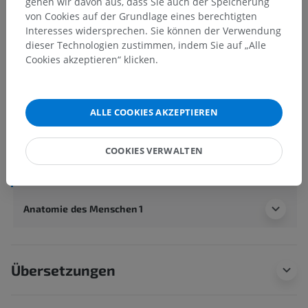
gehen wir davon aus, dass Sie auch der Speicherung
von Cookies auf der Grundlage eines berechtigten
Anatomie des Menschen 2
Interesses widersprechen. Sie können der Verwendung
dieser Technologien zustimmen, indem Sie auf „Alle
Menschlicher Körper
>
Integrierende Systeme
>
Cookies akzeptieren“ klicken.
Herz-Kreislauf-System
>
Systemische Venen
>
Obere Hohlvene
>
Oberarm-Kopf-Vene
>
Linke Oberarm-Kopf-Vene
>
Linke obere Zwischenrippenvene
ALLE COOKIES AKZEPTIEREN
Darunterliegende Strukturen:
COOKIES VERWALTEN
Obere linke hintere Zwischenrippenvenen
Anatomie des Menschen 1
Übersetzungen