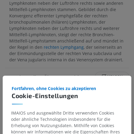
Lymphknoten neben der Luftröhre rechts sowie anderen
Mittelfell-Lymphknoten stammen. Gebildet durch die
Konvergenz efferenter Lymphgefäße der rechten
bronchopulmonalen (hilären) Lymphknoten, der
Lymphknoten neben der Luftröhre rechts und weiterer
Mittelfell-Lymphknoten, steigt der rechte Bronchien-
Mittelfell-Lymphstamm anschließend auf und mündet in
der Regel in den
rechten Lymphgang
, der seinerseits an
der Einmündungsstelle der rechten Vena subclavia und
der Vena jugularis interna in das Venensystem drainiert.
Stimmt diese Übersetzung nicht ganz?
MELDEN
Fortfahren, ohne Cookies zu akzeptieren
Cookie-Einstellungen
Galerie
IMAIOS und ausgewählte Dritte verwenden Cookies
oder ähnliche Technologien insbesondere für die
Erhebung von Nutzungsdaten. Mithilfe von Cookies
können wir Informationen wie die Eigenschaften Ihres