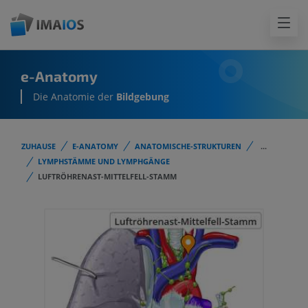
e-Anatomy
Die Anatomie der
Bildgebung
ZUHAUSE
E-ANATOMY
ANATOMISCHE-STRUKTUREN
...
LYMPHSTÄMME UND LYMPHGÄNGE
LUFTRÖHRENAST-MITTELFELL-STAMM