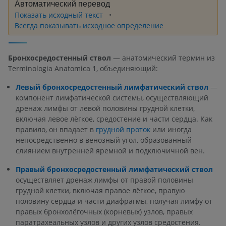
Автоматический перевод
Показать исходный текст
Всегда показывать исходное определение
Бронхосредостенный ствол
— анатомический термин из
Terminologia Anatomica 1, объединяющий:
Левый бронхосредостенный лимфатический ствол
—
компонент лимфатической системы, осуществляющий
дренаж лимфы от левой половины грудной клетки,
включая левое лёгкое, средостение и части сердца. Как
правило, он впадает в
грудной проток
или иногда
непосредственно в венозный угол, образованный
слиянием внутренней яремной и подключичной вен.
Правый бронхосредостенный лимфатический ствол
осуществляет дренаж лимфы от правой половины
грудной клетки, включая правое лёгкое, правую
половину сердца и части диафрагмы, получая лимфу от
правых бронхолёгочных (корневых) узлов, правых
паратрахеальных узлов и других узлов средостения.