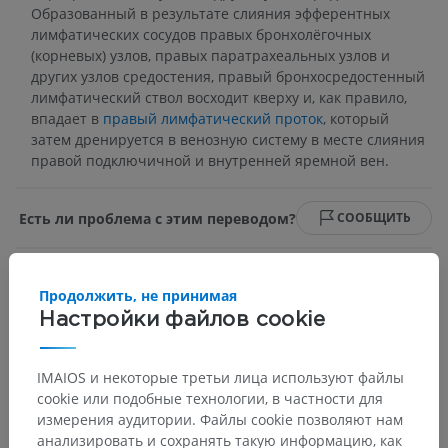
Образованный в результате слияния эфферентных
лимфатических сосудов правых бронхолёгочных
(корневых) узлов, правых паратрахеальных узлов и
других узлов средостения, правый бронхосредостенный
лимфатический ствол восходит кверху и, как правило,
впадает в
правый лимфатический проток
, который
затем дренируется в венозную систему в месте слияния
правой подключичной и внутренней яремной вен.
Есть ли проблема с этим переводом?
СООБЩИТЬ
Продолжить, не принимая
Галерея
Настройки файлов cookie
IMAIOS и некоторые третьи лица используют файлы
cookie или подобные технологии, в частности для
измерения аудитории. Файлы cookie позволяют нам
анализировать и сохранять такую информацию, как