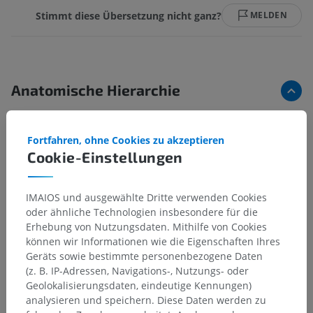
Stimmt diese Übersetzung nicht ganz?
MELDEN
Anatomische Hierarchie
Anatomie des Menschen 2
Fortfahren, ohne Cookies zu akzeptieren
Cookie-Einstellungen
Menschlicher Körper
>
Integrierende Systeme
>
Lymphsystem
>
Sekundäre lymphatische Organe
>
Lymphknoten
>
Lymphknoten
>
IMAIOS und ausgewählte Dritte verwenden Cookies
Lymphknotenbälkchen
oder ähnliche Technologien insbesondere für die
Erhebung von Nutzungsdaten. Mithilfe von Cookies
Darunterliegende Strukturen:
Für dieses anatomische
können wir Informationen wie die Eigenschaften Ihres
Teil gibt es keine zugehörigen Strukturen
Geräts sowie bestimmte personenbezogene Daten
(z. B. IP-Adressen, Navigations-, Nutzungs- oder
Geolokalisierungsdaten, eindeutige Kennungen)
analysieren und speichern. Diese Daten werden zu
Anatomie des Menschen 1