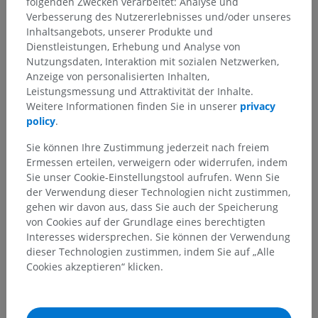
folgenden Zwecken verarbeitet: Analyse und
Verbesserung des Nutzererlebnisses und/oder unseres
Inhaltsangebots, unserer Produkte und
Dienstleistungen, Erhebung und Analyse von
Übersetzungen
Nutzungsdaten, Interaktion mit sozialen Netzwerken,
Anzeige von personalisierten Inhalten,
Leistungsmessung und Attraktivität der Inhalte.
Weitere Informationen finden Sie in unserer
privacy
Sie haben einen Fehler gefunden?
policy
.
Sie können gerne eine Berichtigung, Übersetzung oder
Sie können Ihre Zustimmung jederzeit nach freiem
inhaltliche Verbesserung vorschlagen.
Ermessen erteilen, verweigern oder widerrufen, indem
Sie unser Cookie-Einstellungstool aufrufen. Wenn Sie
Ein Problem melden
der Verwendung dieser Technologien nicht zustimmen,
gehen wir davon aus, dass Sie auch der Speicherung
von Cookies auf der Grundlage eines berechtigten
Interesses widersprechen. Sie können der Verwendung
HOLE SIE SICH DIE APP
dieser Technologien zustimmen, indem Sie auf „Alle
Cookies akzeptieren“ klicken.