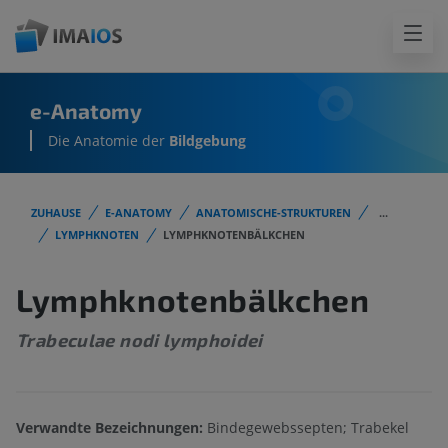
e-Anatomy
Die Anatomie der
Bildgebung
ZUHAUSE
E-ANATOMY
ANATOMISCHE-STRUKTUREN
...
LYMPHKNOTEN
LYMPHKNOTENBÄLKCHEN
Lymphknotenbälkchen
Trabeculae nodi lymphoidei
Verwandte Bezeichnungen:
Bindegewebssepten; Trabekel