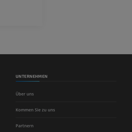
PREMIUM
Visible Human Project
Fotografie
CTA der untere
Extremitäten
PREMIUM
CT
PREMIUM
Beinarterien u
CT
KOSTENLOS
UNTERNEHMEN
Arteriografie 
Extremität
Angiographie
Über uns
KOSTENLOS
Kommen Sie zu uns
Partnern