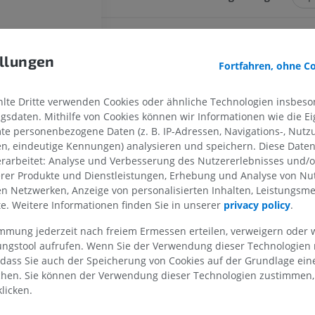
llungen
OBERE GLIEDMASSE
UNTERE GLIEDMASSE
Fortfahren, ohne C
MRT der oberen Extremität
Untere Extrem
te Dritte verwenden Cookies oder ähnliche Technologien insbeson
MRT
Abbildungen
sdaten. Mithilfe von Cookies können wir Informationen wie die Ei
r Wirbelarterie
PREMIUM
PREMIUM
te personenbezogene Daten (z. B. IP-Adressen, Navigations-, Nutz
en, eindeutige Kennungen) analysieren und speichern. Diese Date
belarterie
rarbeitet: Analyse und Verbesserung des Nutzererlebnisses und/
MRT der Schulter
Röntgenaufna
irbelarterie
erer Produkte und Dienstleistungen, Erhebung und Analyse von Nu
MRT
unteren Extre
len Netzwerken, Anzeige von personalisierten Inhalten, Leistungs
Röntgenbilder
nhirnarterie
PREMIUM
lte. Weitere Informationen finden Sie in unserer
privacy policy
.
KOSTENLOS
der Wirbelarterie
MRT des Handgelenks
immung jederzeit nach freiem Ermessen erteilen, verweigern oder 
er Wirbelarterie
MRT
MRT der unter
lungstool aufrufen. Wenn Sie der Verwendung dieser Technologien
der Wirbelarterie
MRT
 dass Sie auch der Speicherung von Cookies auf der Grundlage ein
PREMIUM
PREMIUM
chen. Sie können der Verwendung dieser Technologien zustimmen, 
licken.
MRT des Ellenbogens
e
MRT
Hüft-MRT