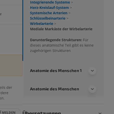
Integrierende Systeme
>
Herz-Kreislauf-System
>
Systemische Arterien
>
e
Schlüsselbeinarterie
>
Wirbelarterie
>
Mediale Markäste der Wirbelarterie
Darunterliegende Strukturen:
Für
dieses anatomische Teil gibt es keine
zugehörigen Strukturen
Anatomie des Menschen 1
eils der
Anatomie des Menschen
ordere
en.
Übersetzungen
MELDEN