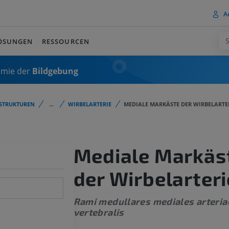
A
ÖSUNGEN
RESSOURCEN
omie der
Bildgebung
STRUKTUREN
...
WIRBELARTERIE
MEDIALE MARKÄSTE DER WIRBELARTE
Mediale Markäs
der Wirbelarteri
Rami medullares mediales arteria
vertebralis