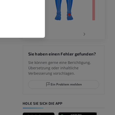
‹
›
 des
Sie haben einen Fehler gefunden?
mm
Sie können gerne eine Berichtigung,
Übersetzung oder inhaltliche
Verbesserung vorschlagen.
ggelenks und
Ein Problem melden
HOLE SIE SICH DIE APP