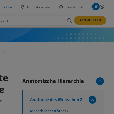
nmelden
Kontaktiere uns
Sprachen
ABONNIEREN
RIE
te
Anatomische Hierarchie
e
Anatomie des Menschen 2
e
Menschlicher Körper
>