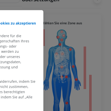
GANZER
ookies zu akzeptieren
Wählen Sie eine Zone aus
ität
dere für die
genschaften Ihres
ungs- oder
n werden zu
oder unseres
hme der
tzungsdaten,
mität
messung und
widerrufen, indem Sie
en Extremität
 nicht zustimmen,
es berechtigten
indem Sie auf „Alle