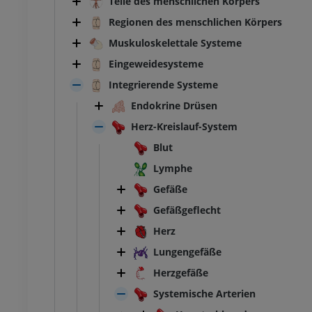
Teile des menschlichen Körpers
Regionen des menschlichen Körpers
Muskuloskelettale Systeme
Eingeweidesysteme
Integrierende Systeme
Endokrine Drüsen
Herz-Kreislauf-System
Blut
Lymphe
Gefäße
Gefäßgeflecht
Herz
Lungengefäße
Herzgefäße
Systemische Arterien