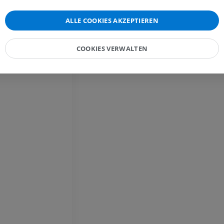
ie
MRT
PREMIUM
e
PREMIUM
ALLE COOKIES AKZEPTIEREN
agader-Stamm
MRT der Hand
MRT
Knie-MRT
r-Stamm
COOKIES VERWALTEN
MRT
PREMIUM
PREMIUM
Röntgenaufnahme der
oberen Extremität
CT-Arthografie
Röntgenbilder
Kniegelenks
CT-Arthrogra
PREMIUM
PREMIUM
Obere Extremität
Abbildungen
MRT des Sprun
des Rückfußes
PREMIUM
MRT
PREMIUM
Arteriografie der oberen
Extremität
Angiographie
MRT Vorfuß
MRT
KOSTENLOS