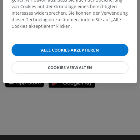
von Cookies auf der Grundlage eines berechtigten
Sie haben einen Fehler gefunden?
Interesses widersprechen. Sie können der Verwendung
dieser Technologien zustimmen, indem Sie auf „Alle
Sie können gerne eine Berichtigung, Übersetzung oder
Cookies akzeptieren“ klicken.
inhaltliche Verbesserung vorschlagen.
Ein Problem melden
ALLE COOKIES AKZEPTIEREN
HOLE SIE SICH DIE APP
COOKIES VERWALTEN