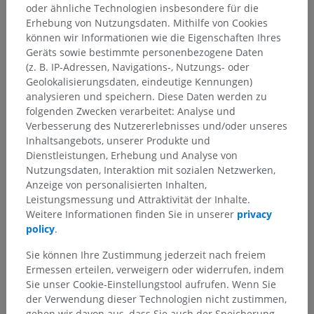
oder ähnliche Technologien insbesondere für die
Anatomische Hierarchie
Erhebung von Nutzungsdaten. Mithilfe von Cookies
können wir Informationen wie die Eigenschaften Ihres
Geräts sowie bestimmte personenbezogene Daten
(z. B. IP-Adressen, Navigations-, Nutzungs- oder
Anatomie des Menschen 2
Geolokalisierungsdaten, eindeutige Kennungen)
Menschlicher Körper
>
Integrierende Systeme
>
analysieren und speichern. Diese Daten werden zu
Nervensystem
>
Zentralnervensystem
>
folgenden Zwecken verarbeitet: Analyse und
Rückenmark
>
Graue Substanz des Rückenmarks
>
Verbesserung des Nutzererlebnisses und/oder unseres
Vorderhorn des Rückenmarks
>
Inhaltsangebots, unserer Produkte und
Mediale Motorkerne der Spinalnerven
Dienstleistungen, Erhebung und Analyse von
Nutzungsdaten, Interaktion mit sozialen Netzwerken,
Darunterliegende Strukturen:
Für dieses anatomische
Anzeige von personalisierten Inhalten,
Teil gibt es keine zugehörigen Strukturen
Leistungsmessung und Attraktivität der Inhalte.
Weitere Informationen finden Sie in unserer
privacy
policy
.
Sie können Ihre Zustimmung jederzeit nach freiem
Übersetzungen
Ermessen erteilen, verweigern oder widerrufen, indem
Sie unser Cookie-Einstellungstool aufrufen. Wenn Sie
der Verwendung dieser Technologien nicht zustimmen,
gehen wir davon aus, dass Sie auch der Speicherung