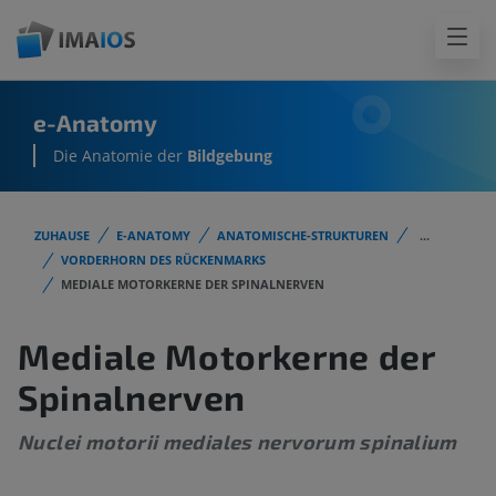
e-Anatomy
Die Anatomie der
Bildgebung
ZUHAUSE
E-ANATOMY
ANATOMISCHE-STRUKTUREN
...
VORDERHORN DES RÜCKENMARKS
MEDIALE MOTORKERNE DER SPINALNERVEN
Mediale Motorkerne der
Spinalnerven
Nuclei motorii mediales nervorum spinalium