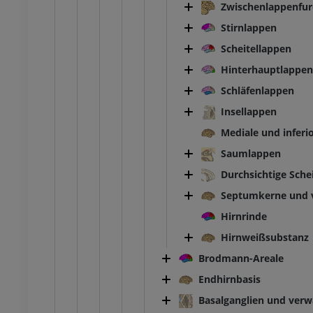
Zwischenlappenfu
Stirnlappen
Scheitellappen
Hinterhauptlappen
Schläfenlappen
Insellappen
Mediale und inferi
Saumlappen
Durchsichtige Sch
Septumkerne und 
Hirnrinde
Hirnweißsubstanz
Brodmann-Areale
Endhirnbasis
Basalganglien und verw