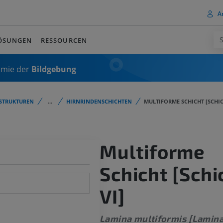
A
ÖSUNGEN
RESSOURCEN
omie der
Bildgebung
STRUKTUREN
...
HIRNRINDENSCHICHTEN
MULTIFORME SCHICHT [SCHIC
Multiforme
Schicht [Schi
VI]
Lamina multiformis [Lamina