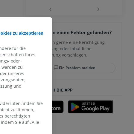
‹
›
 des
Sie haben einen Fehler gefunden?
ookies zu akzeptieren
mm
Sie können gerne eine Berichtigung,
dere für die
Übersetzung oder inhaltliche
genschaften Ihres
Verbesserung vorschlagen.
ggelenks und
ungs- oder
n werden zu
Ein Problem melden
oder unseres
tzungsdaten,
messung und
HOLE SIE SICH DIE APP
widerrufen, indem Sie
 nicht zustimmen,
es berechtigten
n
indem Sie auf „Alle