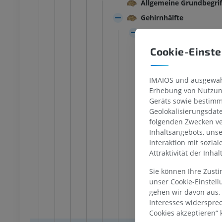
 Extremität
Abbildungen
Allgemeine Grundbegrif
ungen
PREMIUM
Gehirnhälfte
UM
Hirnmantel
Fußwurzel- und Fuß-CT
Alter Anteil
CT
Cookie-Einste
PREMIUM
Ältester Anteil
Neuhirnrinde
IMAIOS und ausgewähl
Erhebung von Nutzung
Heterotypisch
Geräts sowie bestimm
Übergangszon
Geolokalisierungsdat
Sechssichtigen
folgenden Zwecken ve
Inhaltsangebots, uns
Hirnrinde
Interaktion mit sozia
Molek
Attraktivität der Inha
Äußer
Sie können Ihre Zust
Äußer
unser Cookie-Einstel
gehen wir davon aus,
Inner
Interesses widerspre
Inner
Cookies akzeptieren“ k