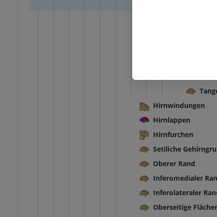
Multi
Tange
Super
Äußer
Okzip
Inner
Tang
Hirnwindungen
Hirnlappen
Hirnfurchen
Setiliche Gehirngr
Oberer Rand
Inferomedialer Ra
Inferolateraler Ra
Oberseitige Fläche