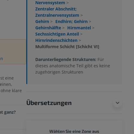
Nervensystem
>
Zentraler Abschnitt;
Zentralnervensystem
>
Gehirn
>
Endhirn; Gehirn
>
Gehirnhälfte
>
Hirnmantel
>
Sechssichtigen Anteil
>
Hirnrindenschichten
>
Multiforme Schicht [Schicht VI]
en
Darunterliegende Strukturen:
Für
dieses anatomische Teil gibt es keine
zugehörigen Strukturen
st eine
leinen,
 ohne klare
Übersetzungen
ht ganz?
GANZER
Wählen Sie eine Zone aus