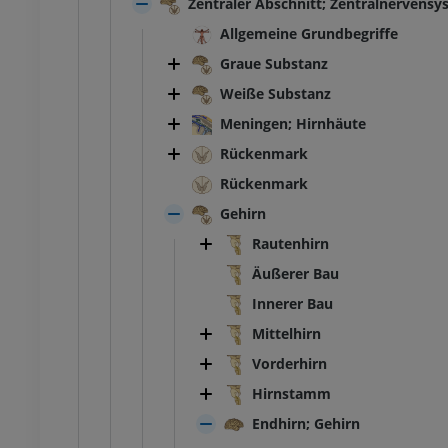
Zentraler Abschnitt; Zentralnervens
Allgemeine Grundbegriffe
MRT
Fußwurzel-MRT
MRT
Graue Substanz
UM
PREMIUM
Weiße Substanz
Meningen; Hirnhäute
ografie des
MRT Vorfuß
lenks
MRT
Rückenmark
throgramm
PREMIUM
Rückenmark
UM
Gehirn
MRT der unteren Extremität
Rautenhirn
r unteren Extremität
MRT
PREMIUM
Äußerer Bau
UM
Innerer Bau
Röntgenaufnahme der
Mittelhirn
naufnahme der
unteren Extremität
n Extremität
Röntgenbilder
Vorderhirn
nbilder
KOSTENLOS
Hirnstamm
NLOS
Endhirn; Gehirn
Untere Extremität