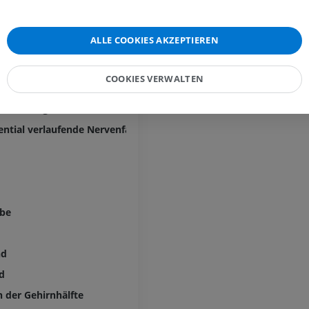
forme Schicht [Schicht VI]
PREMIUM
ntialfasergeflecht in Schicht I
ALLE COOKIES AKZEPTIEREN
Beinarterien u
radiäres Flechtwerk der Schicht II
CT
er Baillarger-Streifen der Schicht IV
KOSTENLOS
COOKIES VERWALTEN
italstreifen
er Baillarger-Streifen der Schicht V
Arteriografie 
Extremität
ential verlaufende Nervenfasern
Angiographie
KOSTENLOS
ube
nd
nd
n der Gehirnhälfte