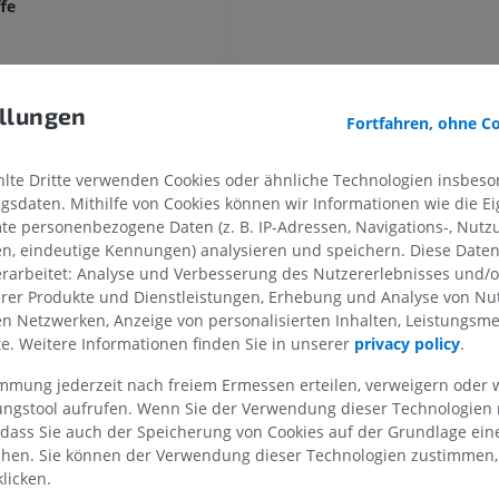
MRT
fe
PREMIUM
PREMIUM
Röntgenaufnahme der
oberen Extremität
CT-Arthografie
Röntgenbilder
Kniegelenks
llungen
Fortfahren, ohne C
CT-Arthrogra
PREMIUM
PREMIUM
te Dritte verwenden Cookies oder ähnliche Technologien insbeson
Obere Extremität
sdaten. Mithilfe von Cookies können wir Informationen wie die Ei
e Rinde
Abbildungen
MRT des Sprun
te personenbezogene Daten (z. B. IP-Adressen, Navigations-, Nutz
des Rückfußes
e der Rinde
PREMIUM
en, eindeutige Kennungen) analysieren und speichern. Diese Date
MRT
 Anteil
rarbeitet: Analyse und Verbesserung des Nutzererlebnisses und/
PREMIUM
erer Produkte und Dienstleistungen, Erhebung und Analyse von Nu
Arteriografie der oberen
nschichten
Extremität
len Netzwerken, Anzeige von personalisierten Inhalten, Leistungs
Angiographie
MRT Vorfuß
ularschicht [Schicht I]
lte. Weitere Informationen finden Sie in unserer
privacy policy
.
MRT
KOSTENLOS
e Körnerschicht [Schicht II]
immung jederzeit nach freiem Ermessen erteilen, verweigern oder 
PREMIUM
e Pyramidenschicht [Schicht III]
lungstool aufrufen. Wenn Sie der Verwendung dieser Technologien
Visible Human Project
 dass Sie auch der Speicherung von Cookies auf der Grundlage ein
e Körnerschicht [Schicht IV]
Fotografie
CTA der untere
chen. Sie können der Verwendung dieser Technologien zustimmen, 
Extremitäten
PREMIUM
e Pyramidenschicht [Schicht V]
licken.
CT