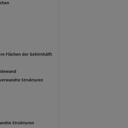
rchen
ore Flächen der Gehirnhälfte
eidewand
verwandte Strukturen
andte Strukturen