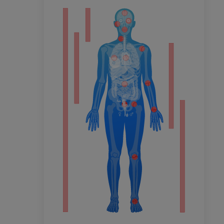
ität
hme der
mität
en Extremität