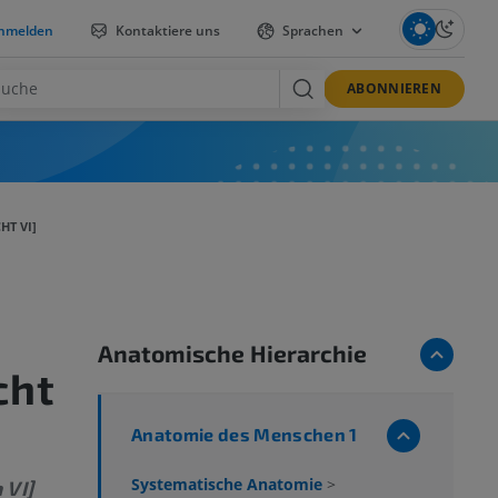
nmelden
Kontaktiere uns
Sprachen
ABONNIEREN
HT VI]
Anatomische Hierarchie
cht
Anatomie des Menschen 1
Systematische Anatomie
>
 VI]