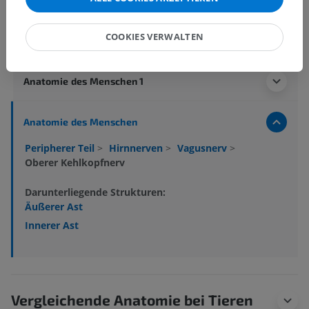
COOKIES VERWALTEN
Anatomie des Menschen 2
Anatomie des Menschen 1
Anatomie des Menschen
Peripherer Teil
>
Hirnnerven
>
Vagusnerv
>
Oberer Kehlkopfnerv
Darunterliegende Strukturen:
Äußerer Ast
Innerer Ast
Vergleichende Anatomie bei Tieren