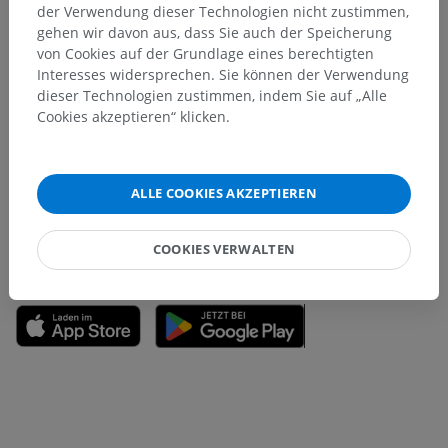
Übersetzungen
der Verwendung dieser Technologien nicht zustimmen,
gehen wir davon aus, dass Sie auch der Speicherung
von Cookies auf der Grundlage eines berechtigten
Interesses widersprechen. Sie können der Verwendung
dieser Technologien zustimmen, indem Sie auf „Alle
Sie haben einen Fehler gefunden?
Cookies akzeptieren“ klicken.
Sie können gerne eine Berichtigung, Übersetzung oder
inhaltliche Verbesserung vorschlagen.
ALLE COOKIES AKZEPTIEREN
Ein Problem melden
COOKIES VERWALTEN
HOLE SIE SICH DIE APP