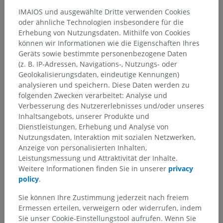
IMAIOS und ausgewählte Dritte verwenden Cookies
oder ähnliche Technologien insbesondere für die
Erhebung von Nutzungsdaten. Mithilfe von Cookies
Anatomische Hierarchie
können wir Informationen wie die Eigenschaften Ihres
Geräts sowie bestimmte personenbezogene Daten
(z. B. IP-Adressen, Navigations-, Nutzungs- oder
Anatomie des Menschen 2
Geolokalisierungsdaten, eindeutige Kennungen)
analysieren und speichern. Diese Daten werden zu
Menschlicher Körper
>
Integrierende Systeme
>
folgenden Zwecken verarbeitet: Analyse und
Gemeinsame Hülle
>
Hautanhänge
>
Haare
>
Verbesserung des Nutzererlebnisses und/oder unseres
Ohrhaare
Inhaltsangebots, unserer Produkte und
Dienstleistungen, Erhebung und Analyse von
Darunterliegende Strukturen:
Für dieses anatomische
Nutzungsdaten, Interaktion mit sozialen Netzwerken,
Teil gibt es keine zugehörigen Strukturen
Anzeige von personalisierten Inhalten,
Leistungsmessung und Attraktivität der Inhalte.
Weitere Informationen finden Sie in unserer
privacy
policy
.
Anatomie des Menschen 1
Sie können Ihre Zustimmung jederzeit nach freiem
Ermessen erteilen, verweigern oder widerrufen, indem
Sie unser Cookie-Einstellungstool aufrufen. Wenn Sie