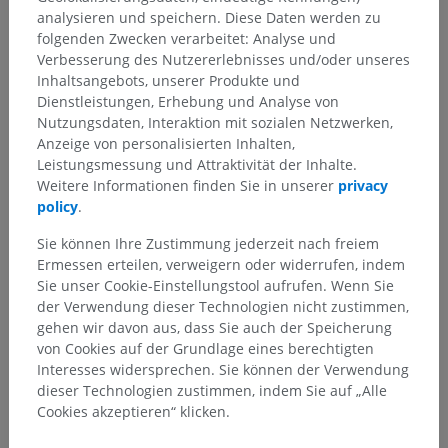
analysieren und speichern. Diese Daten werden zu
folgenden Zwecken verarbeitet: Analyse und
Verbesserung des Nutzererlebnisses und/oder unseres
Inhaltsangebots, unserer Produkte und
Dienstleistungen, Erhebung und Analyse von
Nutzungsdaten, Interaktion mit sozialen Netzwerken,
Anzeige von personalisierten Inhalten,
Anatomische Hierarchie
Leistungsmessung und Attraktivität der Inhalte.
Weitere Informationen finden Sie in unserer
privacy
policy
.
Anatomie des Menschen 1
Sie können Ihre Zustimmung jederzeit nach freiem
Systematische Anatomie
>
Herz-Kreislauf-System
>
Ermessen erteilen, verweigern oder widerrufen, indem
Arterien
>
Hauptschlagader
>
Aortenbogen
>
Sie unser Cookie-Einstellungstool aufrufen. Wenn Sie
Halsschlagader
>
Innere Halsschlagader
>
der Verwendung dieser Technologien nicht zustimmen,
Intraduraler Gefäßabschnitt
>
Vordere Hirnarterie
>
gehen wir davon aus, dass Sie auch der Speicherung
Postkommunikaler Abschnitt; Segment A2
>
von Cookies auf der Grundlage eines berechtigten
Perikallosarterie
>
Parietokzipitaläste
Interesses widersprechen. Sie können der Verwendung
dieser Technologien zustimmen, indem Sie auf „Alle
Darunterliegende Strukturen:
Für dieses anatomische
Cookies akzeptieren“ klicken.
Teil gibt es keine zugehörigen Strukturen