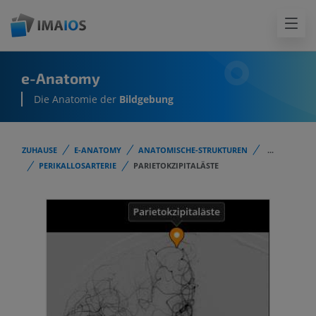
e-Anatomy
Die Anatomie der
Bildgebung
ZUHAUSE
E-ANATOMY
ANATOMISCHE-STRUKTUREN
...
PERIKALLOSARTERIE
PARIETOKZIPITALÄSTE