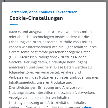
Darunterliegende Strukturen:
Für dieses anatomische
Fortfahren, ohne Cookies zu akzeptieren
Teil gibt es keine zugehörigen Strukturen
Cookie-Einstellungen
Anatomie des Menschen
IMAIOS und ausgewählte Dritte verwenden Cookies
oder ähnliche Technologien insbesondere für die
Erhebung von Nutzungsdaten. Mithilfe von Cookies
können wir Informationen wie die Eigenschaften Ihres
Geräts sowie bestimmte personenbezogene Daten
Übersetzungen
(z. B. IP-Adressen, Navigations-, Nutzungs- oder
Geolokalisierungsdaten, eindeutige Kennungen)
analysieren und speichern. Diese Daten werden zu
folgenden Zwecken verarbeitet: Analyse und
Sie haben einen Fehler gefunden?
Verbesserung des Nutzererlebnisses und/oder unseres
Inhaltsangebots, unserer Produkte und
Sie können gerne eine Berichtigung, Übersetzung oder
Dienstleistungen, Erhebung und Analyse von
inhaltliche Verbesserung vorschlagen.
Nutzungsdaten, Interaktion mit sozialen Netzwerken,
Anzeige von personalisierten Inhalten,
Ein Problem melden
Leistungsmessung und Attraktivität der Inhalte.
Weitere Informationen finden Sie in unserer
privacy