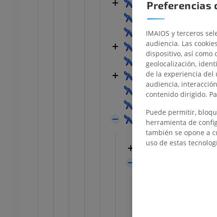
Vena vertebral
Preferencias 
Plexo venoso suboccipi
o inferior
Miembro inferior
ciones
Ilustraciones
Vena cervical profunda
IMAIOS y terceros sele
UM
PREMIUM
audiencia. Las cookie
Venas torácicas ínterna
dispositivo, así como 
Vena intercostal supre
TC del tobillo y del pie
geolocalización, ident
TAC
de la experiencia del 
Vena yugular interna
audiencia, interacció
PREMIUM
Vena yugular interna d
contenido dirigido. P
Vena yugular interna iz
Puede permitir, bloqu
Venas del encéfalo
herramienta de config
también se opone a cu
Venas portales hipo
uso de estas tecnolog
Venas superficiales
Venas profundas de
Vena basal
Venas cer
Vena cere