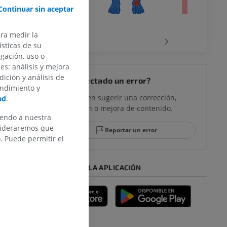
Continuar sin aceptar
la
‹
›
ara medir la
sticas de su
egación, uso o
rodilla
des: análisis y mejora
dición y análisis de
¿Ha detectado un error?
endimiento y
No dude en sugerir una corrección,
ad
.
traducción o mejora de contenido.
 y retropié
iendo a nuestra
nsideraremos que
Reportar un error
 Puede permitir el
DESCARGAR LA APLICACIÓN
emidad