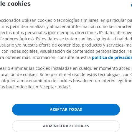
de cookies
IRM de la mano
tal
IRM
IRM de la rodil
IRM
PREMIUM
ccionados utilizan cookies o tecnologías similares, en particular p
PREMIUM
s nos permiten analizar y almacenar información como las caracterí
s
ciertos datos personales (por ejemplo, direcciones IP, datos de nav
Radiografías del miembro
ma
superior
Artrografía de 
ificadores únicos). Estos datos se tratan con las siguientes finalida
Radiografía
Artrografía TC
usuario y/o nuestra oferta de contenidos, productos y servicios, me
n con redes sociales, visualización de contenidos personalizados, r
PREMIUM
PREMIUM
erecha
ara obtener más información, consulte nuestra
política de privacid
quierda
Miembro superior
IRM del tobillo
ear o eliminar las cookies instaladas en cualquier momento acced
Ilustraciones
IRM
uración de cookies. Si no permite el uso de estas tecnologías, co
PREMIUM
PREMIUM
alquier almacenamiento de cookies basado en un interés legítimo.
fisarias
ías haciendo clic en "aceptar todas".
 del cerebro
Arteriografía de miembro
Antepié RM
l cerebro
superior
IRM
Angiografía
PREMIUM
ACEPTAR TODAS
GRATIS
ebrales anteriores
ATC de la extr
bral media profunda
ADMINISTRAR COOKIES
Visible Human Project
inferior