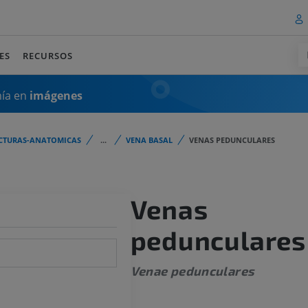
ES
RECURSOS
mía en
imágenes
CTURAS-ANATOMICAS
...
VENA BASAL
VENAS PEDUNCULARES
Venas
pedunculares
Venae pedunculares