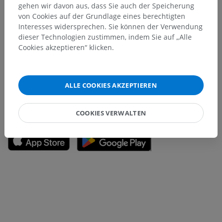
gehen wir davon aus, dass Sie auch der Speicherung
von Cookies auf der Grundlage eines berechtigten
Interesses widersprechen. Sie können der Verwendung
Sie haben einen Fehler gefunden?
dieser Technologien zustimmen, indem Sie auf „Alle
Sie können gerne eine Berichtigung, Übersetzung oder
Cookies akzeptieren“ klicken.
inhaltliche Verbesserung vorschlagen.
Ein Problem melden
ALLE COOKIES AKZEPTIEREN
HOLE SIE SICH DIE APP
COOKIES VERWALTEN