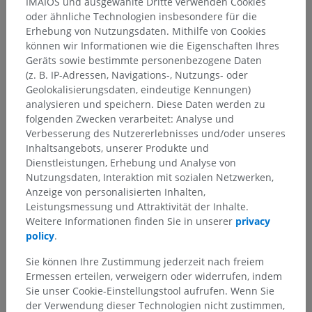
IMAIOS und ausgewählte Dritte verwenden Cookies
oder ähnliche Technologien insbesondere für die
Erhebung von Nutzungsdaten. Mithilfe von Cookies
können wir Informationen wie die Eigenschaften Ihres
Anatomische Hierarchie
Geräts sowie bestimmte personenbezogene Daten
(z. B. IP-Adressen, Navigations-, Nutzungs- oder
Geolokalisierungsdaten, eindeutige Kennungen)
Anatomie des Menschen 2
analysieren und speichern. Diese Daten werden zu
folgenden Zwecken verarbeitet: Analyse und
Menschlicher Körper
>
Integrierende Systeme
>
Verbesserung des Nutzererlebnisses und/oder unseres
Nervensystem
>
Zentralnervensystem
>
Gehirn
>
Inhaltsangebots, unserer Produkte und
Großhirn
>
Zwischenhirn
>
Hypothalamus
>
Dienstleistungen, Erhebung und Analyse von
Periventrikuläre Hypothalamus-Zone
Nutzungsdaten, Interaktion mit sozialen Netzwerken,
Anzeige von personalisierten Inhalten,
Darunterliegende Strukturen:
Für dieses anatomische
Leistungsmessung und Attraktivität der Inhalte.
Teil gibt es keine zugehörigen Strukturen
Weitere Informationen finden Sie in unserer
privacy
policy
.
Sie können Ihre Zustimmung jederzeit nach freiem
Ermessen erteilen, verweigern oder widerrufen, indem
Übersetzungen
Sie unser Cookie-Einstellungstool aufrufen. Wenn Sie
der Verwendung dieser Technologien nicht zustimmen,