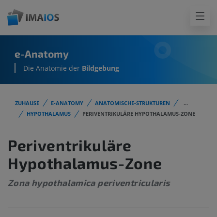
e-Anatomy
Die Anatomie der
Bildgebung
ZUHAUSE
E-ANATOMY
ANATOMISCHE-STRUKTUREN
...
HYPOTHALAMUS
PERIVENTRIKULÄRE HYPOTHALAMUS-ZONE
Periventrikuläre
Hypothalamus-Zone
Zona hypothalamica periventricularis