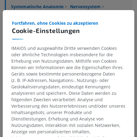
Systematische Anatomie
>
Nervensystem
>
Zentraler Abschnitt; Zentralnervensystem
>
Gehirn
>
Rautenhirn
>
Hinterhirn; Brücke und Kleinhirn
>
Fortfahren, ohne Cookies zu akzeptieren
Brücke
>
Brückenhaube
>
Weiße Substanz
>
Cookie-Einstellungen
Prätekto-Oliväre-Fasern
Darunterliegende Strukturen:
Für dieses anatomische
IMAIOS und ausgewählte Dritte verwenden Cookies
Teil gibt es keine zugehörigen Strukturen
oder ähnliche Technologien insbesondere für die
Erhebung von Nutzungsdaten. Mithilfe von Cookies
können wir Informationen wie die Eigenschaften Ihres
Geräts sowie bestimmte personenbezogene Daten
(z. B. IP-Adressen, Navigations-, Nutzungs- oder
Übersetzungen
Geolokalisierungsdaten, eindeutige Kennungen)
analysieren und speichern. Diese Daten werden zu
folgenden Zwecken verarbeitet: Analyse und
Verbesserung des Nutzererlebnisses und/oder unseres
Sie haben einen Fehler gefunden?
Inhaltsangebots, unserer Produkte und
Dienstleistungen, Erhebung und Analyse von
Sie können gerne eine Berichtigung, Übersetzung oder
Nutzungsdaten, Interaktion mit sozialen Netzwerken,
inhaltliche Verbesserung vorschlagen.
Anzeige von personalisierten Inhalten,