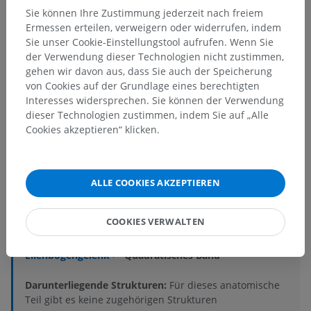
Sie können Ihre Zustimmung jederzeit nach freiem
Ermessen erteilen, verweigern oder widerrufen, indem
Sie unser Cookie-Einstellungstool aufrufen. Wenn Sie
der Verwendung dieser Technologien nicht zustimmen,
gehen wir davon aus, dass Sie auch der Speicherung
von Cookies auf der Grundlage eines berechtigten
Interesses widersprechen. Sie können der Verwendung
dieser Technologien zustimmen, indem Sie auf „Alle
Anatomische Hierarchie
Cookies akzeptieren“ klicken.
Anatomie des Menschen 2
ALLE COOKIES AKZEPTIEREN
Menschlicher Körper
>
Muskuloskelettale Systeme
>
Gelenke
>
Gelenke der oberen Extremität
>
COOKIES VERWALTEN
Gelenke der freien oberen Extremität
>
Synovialgelenke der freien oberen Extremität
>
Ellenbogengelenk
>
Quadratisches Band
Darunterliegende Strukturen:
Für dieses anatomische
Teil gibt es keine zugehörigen Strukturen