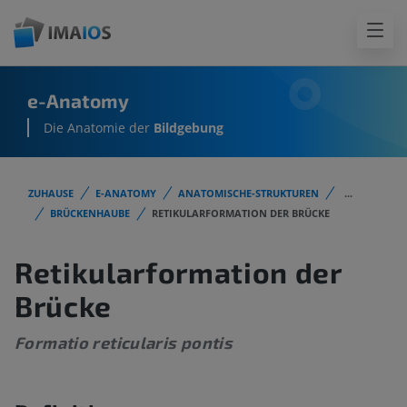
e-Anatomy
Die Anatomie der
Bildgebung
ZUHAUSE
E-ANATOMY
ANATOMISCHE-STRUKTUREN
...
BRÜCKENHAUBE
RETIKULARFORMATION DER BRÜCKE
Retikularformation der
Brücke
Formatio reticularis pontis