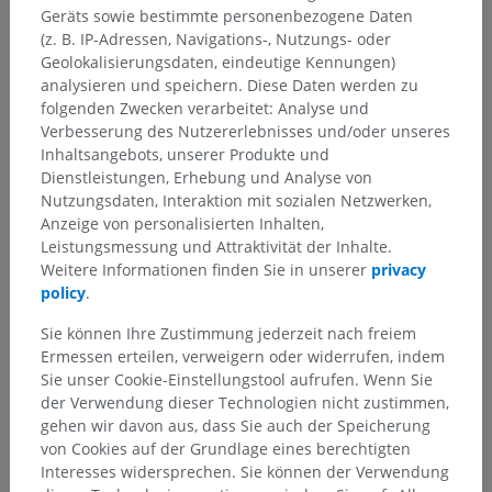
Retikularformation der Brücke
Geräts sowie bestimmte personenbezogene Daten
(z. B. IP-Adressen, Navigations-, Nutzungs- oder
Darunterliegende Strukturen:
Geolokalisierungsdaten, eindeutige Kennungen)
Kaudaler Retikularkern der Brücke
analysieren und speichern. Diese Daten werden zu
folgenden Zwecken verarbeitet: Analyse und
Rostraler Retikularkern der Brücke
Verbesserung des Nutzererlebnisses und/oder unseres
Vorderer Tegmentalkern
Inhaltsangebots, unserer Produkte und
Retikularkern der Brückenhaube
Dienstleistungen, Erhebung und Analyse von
Nutzungsdaten, Interaktion mit sozialen Netzwerken,
Anzeige von personalisierten Inhalten,
Leistungsmessung und Attraktivität der Inhalte.
Weitere Informationen finden Sie in unserer
privacy
Übersetzungen
policy
.
Sie können Ihre Zustimmung jederzeit nach freiem
Ermessen erteilen, verweigern oder widerrufen, indem
Sie unser Cookie-Einstellungstool aufrufen. Wenn Sie
Sie haben einen Fehler gefunden?
der Verwendung dieser Technologien nicht zustimmen,
gehen wir davon aus, dass Sie auch der Speicherung
Sie können gerne eine Berichtigung, Übersetzung oder
von Cookies auf der Grundlage eines berechtigten
inhaltliche Verbesserung vorschlagen.
Interesses widersprechen. Sie können der Verwendung