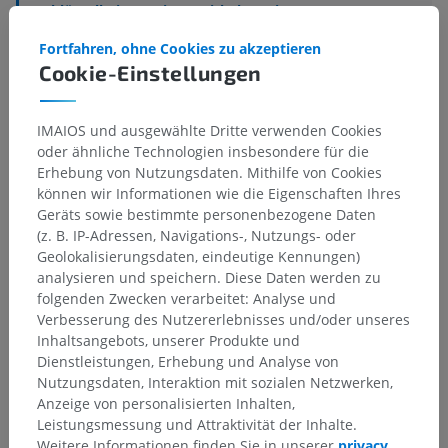
Schlüsselbeinarterie
>
Wirbelarterie
>
Basilararterie
>
Hintere Hirnarterie
>
Fortfahren, ohne Cookies zu akzeptieren
Scheitel-Hinterhaupts-Arterie
Cookie-Einstellungen
Darunterliegende Strukturen:
Für dieses anatomische
Teil gibt es keine zugehörigen Strukturen
IMAIOS und ausgewählte Dritte verwenden Cookies
oder ähnliche Technologien insbesondere für die
Erhebung von Nutzungsdaten. Mithilfe von Cookies
können wir Informationen wie die Eigenschaften Ihres
Geräts sowie bestimmte personenbezogene Daten
Übersetzungen
(z. B. IP-Adressen, Navigations-, Nutzungs- oder
Geolokalisierungsdaten, eindeutige Kennungen)
analysieren und speichern. Diese Daten werden zu
folgenden Zwecken verarbeitet: Analyse und
Sie haben einen Fehler gefunden?
Verbesserung des Nutzererlebnisses und/oder unseres
Inhaltsangebots, unserer Produkte und
Sie können gerne eine Berichtigung, Übersetzung oder
Dienstleistungen, Erhebung und Analyse von
inhaltliche Verbesserung vorschlagen.
Nutzungsdaten, Interaktion mit sozialen Netzwerken,
Anzeige von personalisierten Inhalten,
Ein Problem melden
Leistungsmessung und Attraktivität der Inhalte.
Weitere Informationen finden Sie in unserer
privacy