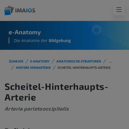
e-Anatomy
Die Anatomie der
Bildgebung
ZUHAUSE
E-ANATOMY
ANATOMISCHE-STRUKTUREN
...
HINTERE HIRNARTERIE
SCHEITEL-HINTERHAUPTS-ARTERIE
Scheitel-Hinterhaupts-
Arterie
Arteria parietooccipitalis