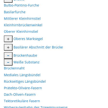
Bulbo-Pontino-Furche
Basilarfurche
Mittlerer Kleinhirnstiel
Kleinhirnbrückenwinkel
Oberer Kleinhirnstiel
Oberes Marksegel
Basilärer Abschnitt der Brücke
Brückenhaube
Weiße Substanz
Brückennaht
Mediales Längsbündel
Rückseitiges Längsbündel
Prätekto-Oliväre-Fasern
Dach-Oliven-Fasern
Tektoretikuläre Fasern
Wirbesäulenbahn des Trigeminusnervs