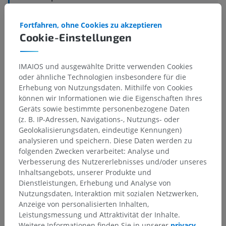
Darunterliegende Strukturen:
Für dieses anatomische
Fortfahren, ohne Cookies zu akzeptieren
Teil gibt es keine zugehörigen Strukturen
Cookie-Einstellungen
Anatomie des Menschen
IMAIOS und ausgewählte Dritte verwenden Cookies
oder ähnliche Technologien insbesondere für die
Erhebung von Nutzungsdaten. Mithilfe von Cookies
können wir Informationen wie die Eigenschaften Ihres
Geräts sowie bestimmte personenbezogene Daten
Übersetzungen
(z. B. IP-Adressen, Navigations-, Nutzungs- oder
Geolokalisierungsdaten, eindeutige Kennungen)
analysieren und speichern. Diese Daten werden zu
folgenden Zwecken verarbeitet: Analyse und
Sie haben einen Fehler gefunden?
Verbesserung des Nutzererlebnisses und/oder unseres
Inhaltsangebots, unserer Produkte und
Sie können gerne eine Berichtigung, Übersetzung oder
Dienstleistungen, Erhebung und Analyse von
inhaltliche Verbesserung vorschlagen.
Nutzungsdaten, Interaktion mit sozialen Netzwerken,
Anzeige von personalisierten Inhalten,
Ein Problem melden
Leistungsmessung und Attraktivität der Inhalte.
Weitere Informationen finden Sie in unserer
privacy