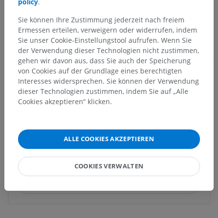
policy
.
Anatomie des Menschen 1
Sie können Ihre Zustimmung jederzeit nach freiem
Ermessen erteilen, verweigern oder widerrufen, indem
Sie unser Cookie-Einstellungstool aufrufen. Wenn Sie
der Verwendung dieser Technologien nicht zustimmen,
Vergleichende Anatomie bei Tieren
gehen wir davon aus, dass Sie auch der Speicherung
von Cookies auf der Grundlage eines berechtigten
Interesses widersprechen. Sie können der Verwendung
Übersetzungen
dieser Technologien zustimmen, indem Sie auf „Alle
Cookies akzeptieren“ klicken.
Sie haben einen Fehler gefunden?
ALLE COOKIES AKZEPTIEREN
Sie können gerne eine Berichtigung, Übersetzung oder
inhaltliche Verbesserung vorschlagen.
COOKIES VERWALTEN
Ein Problem melden