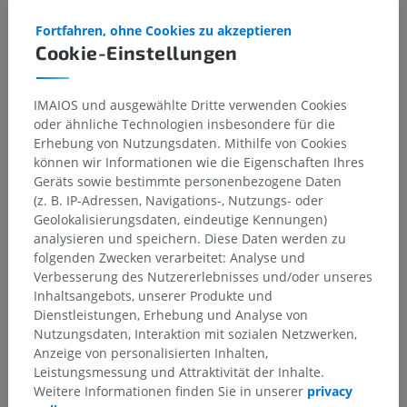
Fortfahren, ohne Cookies zu akzeptieren
Cookie-Einstellungen
IMAIOS und ausgewählte Dritte verwenden Cookies
oder ähnliche Technologien insbesondere für die
Erhebung von Nutzungsdaten. Mithilfe von Cookies
Anatomische Hierarchie
können wir Informationen wie die Eigenschaften Ihres
Geräts sowie bestimmte personenbezogene Daten
(z. B. IP-Adressen, Navigations-, Nutzungs- oder
Anatomie des Menschen 2
Geolokalisierungsdaten, eindeutige Kennungen)
analysieren und speichern. Diese Daten werden zu
Menschlicher Körper
>
Integrierende Systeme
>
folgenden Zwecken verarbeitet: Analyse und
Herz-Kreislauf-System
>
Systemische Venen
>
Verbesserung des Nutzererlebnisses und/oder unseres
Obere Hohlvene
>
Oberarm-Kopf-Vene
>
Inhaltsangebots, unserer Produkte und
Speiseröhren-Zuflüsse der Oberarm-Kopf-Vene
Dienstleistungen, Erhebung und Analyse von
Nutzungsdaten, Interaktion mit sozialen Netzwerken,
Darunterliegende Strukturen:
Für dieses anatomische
Anzeige von personalisierten Inhalten,
Teil gibt es keine zugehörigen Strukturen
Leistungsmessung und Attraktivität der Inhalte.
Weitere Informationen finden Sie in unserer
privacy