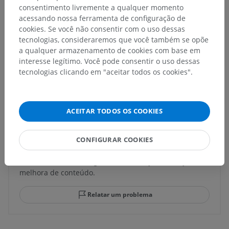
consentimento livremente a qualquer momento
Anatomia humana 1
acessando nossa ferramenta de configuração de
cookies. Se você não consentir com o uso dessas
tecnologias, consideraremos que você também se opõe
a qualquer armazenamento de cookies com base em
Anatomia comparativa em animais
interesse legítimo. Você pode consentir o uso dessas
tecnologias clicando em "aceitar todos os cookies".
Traduções
ACEITAR TODOS OS COOKIES
CONFIGURAR COOKIES
Encontrou um erro?
Não hesite em nos sugerir uma correção, tradução ou
melhora de conteúdo.
Relatar um problema