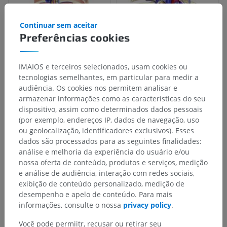
Continuar sem aceitar
Preferências cookies
IMAIOS e terceiros selecionados, usam cookies ou
tecnologias semelhantes, em particular para medir a
Hierarquia anatômica
audiência. Os cookies nos permitem analisar e
armazenar informações como as características do seu
dispositivo, assim como determinados dados pessoais
(por exemplo, endereços IP, dados de navegação, uso
Anatomia humana 2
ou geolocalização, identificadores exclusivos). Esses
Corpo humano
>
Systemata integrantia
>
dados são processados para as seguintes finalidades:
Sistema circulatório
>
Veias sistêmicas
>
análise e melhoria da experiência do usuário e/ou
Veia cava superior
>
Veia braquiocefálica
>
nossa oferta de conteúdo, produtos e serviços, medição
Tributárias esofágicas da veia braquiocefálica
e análise de audiência, interação com redes sociais,
exibição de conteúdo personalizado, medição de
Estruturas subjacentes:
Não há nenhuma estrutura
desempenho e apelo de conteúdo. Para mais
subjacente para esta parte anatômica
informações, consulte o nossa
privacy policy
.
Você pode permiitr, recusar ou retirar seu