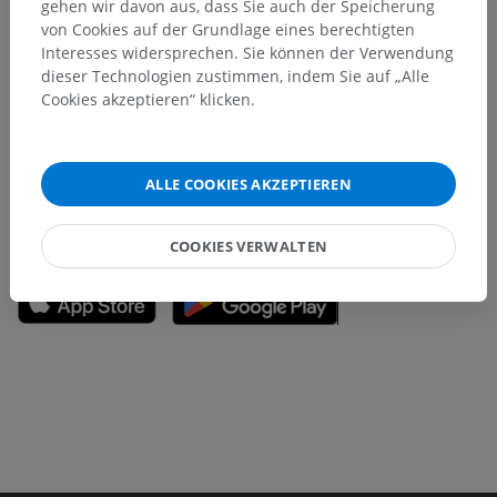
gehen wir davon aus, dass Sie auch der Speicherung
von Cookies auf der Grundlage eines berechtigten
Sie haben einen Fehler gefunden?
Interesses widersprechen. Sie können der Verwendung
dieser Technologien zustimmen, indem Sie auf „Alle
Sie können gerne eine Berichtigung, Übersetzung oder
Cookies akzeptieren“ klicken.
inhaltliche Verbesserung vorschlagen.
Ein Problem melden
ALLE COOKIES AKZEPTIEREN
HOLE SIE SICH DIE APP
COOKIES VERWALTEN