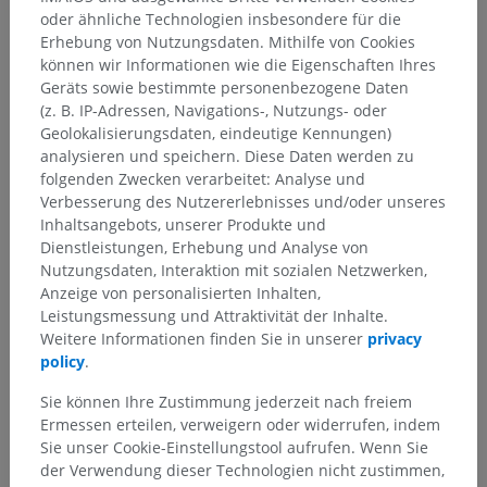
oder ähnliche Technologien insbesondere für die
Erhebung von Nutzungsdaten. Mithilfe von Cookies
Anatomie des Menschen 1
können wir Informationen wie die Eigenschaften Ihres
Geräts sowie bestimmte personenbezogene Daten
Systematische Anatomie
>
Nervensystem
>
(z. B. IP-Adressen, Navigations-, Nutzungs- oder
Zentraler Abschnitt; Zentralnervensystem
>
Geolokalisierungsdaten, eindeutige Kennungen)
Rückenmark
>
Graue Substanz
>
analysieren und speichern. Diese Daten werden zu
Säulen der grauen Substanz
>
folgenden Zwecken verarbeitet: Analyse und
Mittelsäule; Zwischensäule
>
Spinalschicht VII
Verbesserung des Nutzererlebnisses und/oder unseres
Inhaltsangebots, unserer Produkte und
Darunterliegende Strukturen:
Für dieses anatomische
Dienstleistungen, Erhebung und Analyse von
Teil gibt es keine zugehörigen Strukturen
Nutzungsdaten, Interaktion mit sozialen Netzwerken,
Anzeige von personalisierten Inhalten,
Leistungsmessung und Attraktivität der Inhalte.
Anatomie des Menschen
Weitere Informationen finden Sie in unserer
privacy
policy
.
Sie können Ihre Zustimmung jederzeit nach freiem
Ermessen erteilen, verweigern oder widerrufen, indem
Übersetzungen
Sie unser Cookie-Einstellungstool aufrufen. Wenn Sie
der Verwendung dieser Technologien nicht zustimmen,