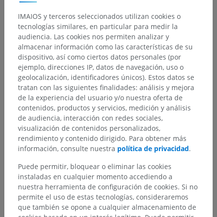
Jerarquía anatómica
IMAIOS y terceros seleccionados utilizan cookies o
tecnologías similares, en particular para medir la
Anatomía humana 1
audiencia. Las cookies nos permiten analizar y
almacenar información como las características de su
Anatomía sistémica
>
Sistema nervioso
>
dispositivo, así como ciertos datos personales (por
Sistema nervioso central
>
Médula espinal
>
ejemplo, direcciones IP, datos de navegación, uso o
Sustancia gris
>
Columnas grises
>
geolocalización, identificadores únicos). Estos datos se
Columna Intermedia; Zona Intermedia
>
tratan con las siguientes finalidades: análisis y mejora
Lámina espinal VII
de la experiencia del usuario y/o nuestra oferta de
contenidos, productos y servicios, medición y análisis
Estructuras subyacentes:
No hay estructuras
de audiencia, interacción con redes sociales,
subyacentes correspondientes para esta parte
visualización de contenidos personalizados,
anatómica
rendimiento y contenido dirigido. Para obtener más
información, consulte nuestra
política de privacidad
.
Puede permitir, bloquear o eliminar las cookies
Neuroanatomía humana
instaladas en cualquier momento accediendo a
nuestra herramienta de configuración de cookies. Si no
permite el uso de estas tecnologías, consideraremos
que también se opone a cualquier almacenamiento de
Traducciones