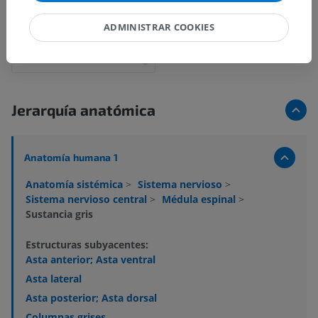
ADMINISTRAR COOKIES
Jerarquía anatómica
Anatomía humana 1
Anatomía sistémica
>
Sistema nervioso
>
Sistema nervioso central
>
Médula espinal
>
Sustancia gris
Estructuras subyacentes:
Asta anterior; Asta ventral
Asta lateral
Asta posterior; Asta dorsal
Columnas grises