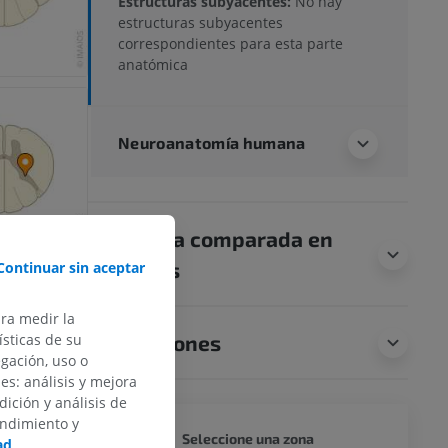
Estructuras subyacentes:
No hay
estructuras subyacentes
correspondientes para esta parte
anatómica
Neuroanatomía humana
Anatomía comparada en
animales
Continuar sin aceptar
ara medir la
Traducciones
sticas de su
egación, uso o
des: análisis y mejora
dición y análisis de
endimiento y
CUERPO
Seleccione una zona
ad
.