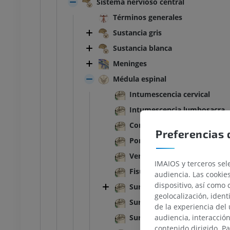
Sistema nervioso central
Términos generales
Sustancia gris
Sustancia blanca
Meninges
Médula espinal
Intumescencia cervical
Intumescencia lumbosacra
Cono medular
Preferencias 
Porción espinal del filum te
Ventrículo terminal
IMAIOS y terceros sele
Fisura media anterior; Fisur
audiencia. Las cookie
dispositivo, así como 
Surco medio posterior; Surc
geolocalización, ident
Surco anterolateral; Surco v
de la experiencia del 
Surco posterolateral; Surco 
audiencia, interacció
TARSO-PIE
contenido dirigido. P