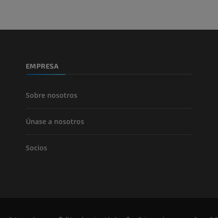
Pierna (arteria
TAC
GRATIS
Arteriografía 
EMPRESA
inferiores
Angiografía
GRATIS
Sobre nosotros
Únase a nosotros
Socios