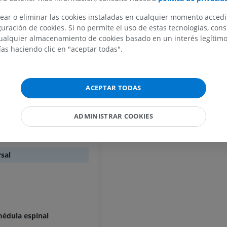
 Surco intermedio dorsal
ear o eliminar las cookies instaladas en cualquier momento acced
nal
IRM del miembro superior
Miembro inferi
uración de cookies. Si no permite el uso de estas tecnologías, co
IRM
Ilustraciones
cervicales [1-8]
alquier almacenamiento de cookies basado en un interés legítimo.
PREMIUM
PREMIUM
torácicos [1-12]
ías haciendo clic en "aceptar todas".
lumbares [1-5]
IRM del hombro
Radiografías 
IRM
inferior
cros [1-5]
Radiografía
ACEPTAR TODAS
PREMIUM
coxígeos [1-3]
GRATIS
IRM del carpo
ADMINISTRAR COOKIES
IRM
IRM del miembr
ral
IRM
PREMIUM
PREMIUM
rsal
IRM del codo
IRM
IRM de la cade
IRM
PREMIUM
PREMIUM
IRM de la mano
médula espinal
IRM
IRM de la rodil