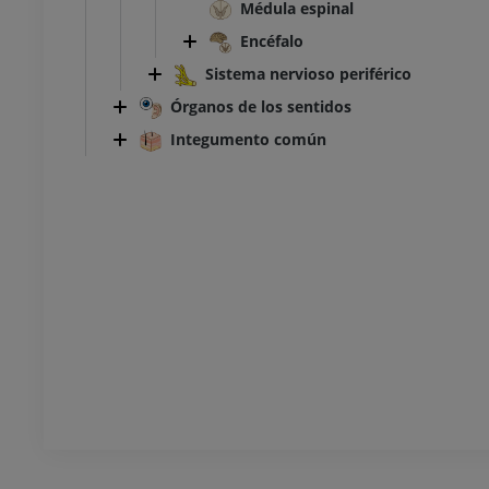
ciones
Ilustraciones
Médula espinal
UM
PREMIUM
Encéfalo
Sistema nervioso periférico
TC del tobillo y del pie
Órganos de los sentidos
TAC
PREMIUM
Integumento común