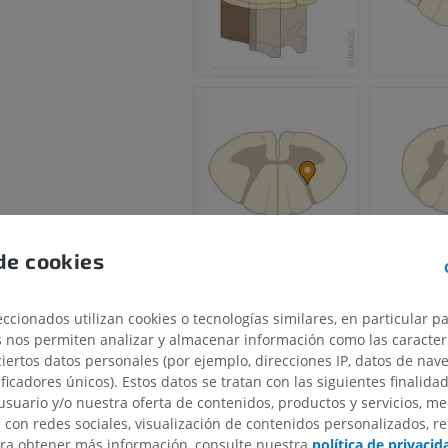
de cookies
rminal
ccionados utilizan cookies o tecnologías similares, en particular p
a media ventral
s nos permiten analizar y almacenar información como las caracterí
ciertos datos personales (por ejemplo, direcciones IP, datos de nav
o medio dorsal
ificadores únicos). Estos datos se tratan con las siguientes finalida
entrolateral
usuario y/o nuestra oferta de contenidos, productos y servicios, me
dorsolateral
n con redes sociales, visualización de contenidos personalizados, r
MIEMBRO SUPERIOR
MIEMBRO INFERIOR
ara obtener más información, consulte nuestra
política de privacid