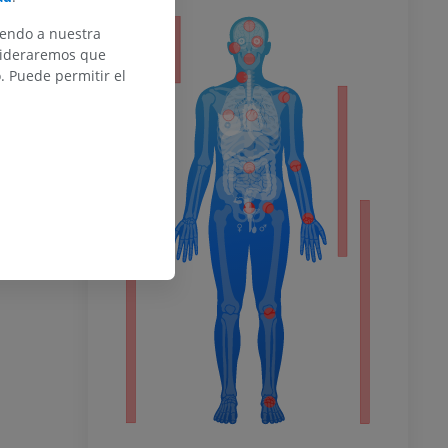
iendo a nuestra
or
nsideraremos que
 Puede permitir el
del miembro
o inferior
ra
la