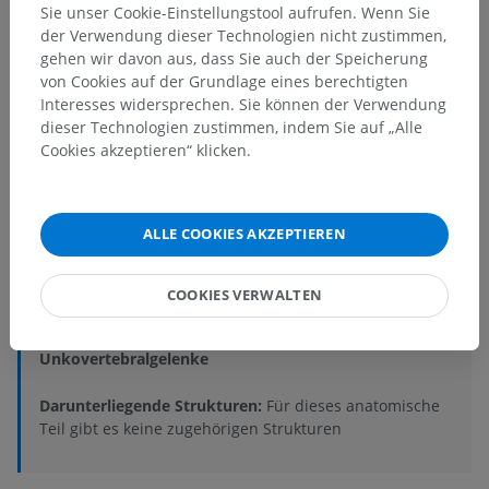
Sie unser Cookie-Einstellungstool aufrufen. Wenn Sie
der Verwendung dieser Technologien nicht zustimmen,
gehen wir davon aus, dass Sie auch der Speicherung
von Cookies auf der Grundlage eines berechtigten
Interesses widersprechen. Sie können der Verwendung
dieser Technologien zustimmen, indem Sie auf „Alle
Cookies akzeptieren“ klicken.
Anatomische Hierarchie
ALLE COOKIES AKZEPTIEREN
Anatomie des Menschen 2
Menschlicher Körper
>
Muskuloskelettale Systeme
>
COOKIES VERWALTEN
Gelenke
>
Zwischenwirbelverbindungen
>
Synovialgelenke der Wirbelsäule
>
Unkovertebralgelenke
Darunterliegende Strukturen:
Für dieses anatomische
Teil gibt es keine zugehörigen Strukturen