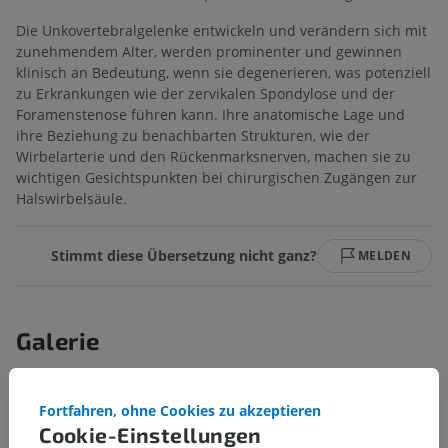
Die Unkovertebralgelenke entwickeln und verändern sich mit
zunehmendem Alter, werden prominenter und gewinnen
klinisch an Bedeutung, wenn sie degenerieren, was potenziell
zu Erkrankungen wie der zervikalen Spondylose und der
Foramenstenose führen kann. Ihre anatomische Lage und
ihre Beziehung zu benachbarten Strukturen, wie der
Wirbelarterie und den Rückenmarksnerven, machen sie zu
wichtigen Gesichtspunkten bei chirurgischen Zugängen zur
Halswirbelsäule.
Stimmt diese Übersetzung nicht ganz?
MELDEN
Galerie
Fortfahren, ohne Cookies zu akzeptieren
Cookie-Einstellungen